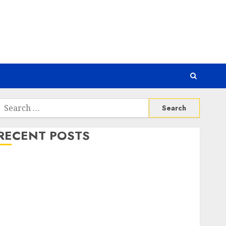
Search
or:
RECENT POSTS
Awas! 7 Ribu Kit Phising Incar Akses Microsoft 365
Bahaya Tersembunyi Otomatisasi TP-Link
Infrastruktur Kritis & Ancaman Peretas Senyap
Risiko Tersembunyi di Balik AI Notetaker
Serangan Server Pelanggan RMM
Awas! Serangan Supply Chain Incar VPN QuickFox