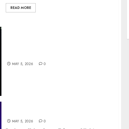
READ MORE
Bluekit Platform Phising All in One
MAY 5, 2026
0
Penipuan Kripto Lewat Telegram Mini Apps
MAY 5, 2026
0