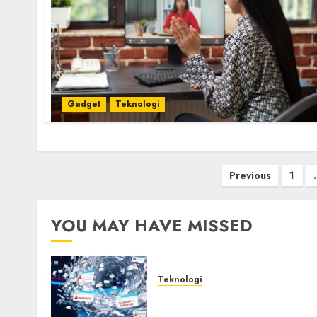
Gadget
Teknologi
Posts
Previous
1
pagination
YOU MAY HAVE MISSED
Teknologi
Awas! 7 Ribu Kit Phising
Incar Akses Microsoft 365