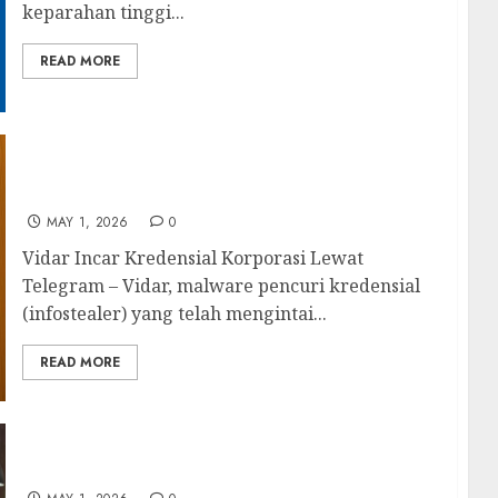
keparahan tinggi...
READ MORE
Vidar Incar Kredensial Korporasi Lewat
Telegram
MAY 1, 2026
0
Vidar Incar Kredensial Korporasi Lewat
Telegram – Vidar, malware pencuri kredensial
(infostealer) yang telah mengintai...
READ MORE
BlueNoroff Curi Webcam Bikin Zoom Palsu