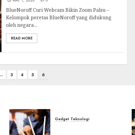
MAY 1, 2026
0
BlueNoroff Curi Webcam Bikin Zoom Palsu –
Kelompok peretas BlueNoroff yang didukung
oleh negara...
READ MORE
…
3
4
5
6
Gadget
Teknologi
Bahaya Tersembunyi
Otomatisasi TP-Link