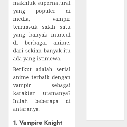
makhluk supernatural
Supply Chain
Incar VPN
yang populer di
QuickFox
media, vampir
Email Phising
termasuk salah satu
Berbasis
yang banyak muncul
Percakapan
di berbagai anime,
Platform
dari sekian banyak itu
Game Roblox
ada yang istimewa.
Berisiko Gara-
gara Xeno
Berikut adalah serial
Executor
anime terbaik dengan
WiFi Gratis
vampir sebagai
Hotel
karakter utamanya?
Berbahaya
Inilah beberapa di
Session Cookie
antaranya.
Incaran Baru
Email Phising
1. Vampire Knight