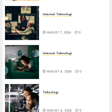
Internet
Teknologi
Infrastruktur Kritis &
Ancaman Peretas Senyap
AUGUST 7, 2026
0
Internet
Teknologi
Risiko Tersembunyi di Balik AI
Notetaker
AUGUST 6, 2026
0
Teknologi
Serangan Server Pelanggan
RMM
AUGUST 6, 2026
0