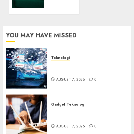
Balik
AI
Notetaker
AUGUST
YOU MAY HAVE MISSED
6, 2026
0
Teknologi
Awas! 7 Ribu Kit Phising Incar
Akses Microsoft 365
AUGUST 7, 2026
0
Gadget
Teknologi
Bahaya Tersembunyi
Otomatisasi TP-Link
AUGUST 7, 2026
0