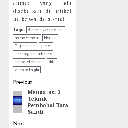
anime yang ada
disebutkan di artikel
ini ke watchlist-mu!
Tags:
5 anime vampire seru
anime vampire
blood+
Digitalmania
games
lunar legend tsukihime
seraph of the end
shiki
vampire knight
Post
Previous
navigation
Mengatasi 3
Previous
Teknik
post:
Pembobol Kata
Sandi
Next