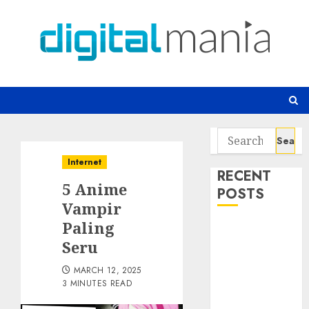
Skip
to
content
Search
for:
Internet
RECENT
5 Anime
POSTS
Vampir
Paling
Awas! 7 Ribu
Seru
Kit Phising
Incar Akses
MARCH 12, 2025
Microsoft 365
3 MINUTES READ
Bahaya