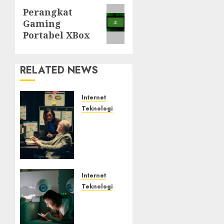
Next
Perangkat
Gaming
post:
Portabel XBox
RELATED NEWS
Internet
Teknologi
Infrastruktur
Kritis
&
Ancaman
Peretas
Senyap
Internet
Teknologi
AUGUST 7,
Risiko
2026
Tersembunyi
0
di