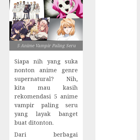
Tersembunyi
Otomatisasi
TP-Link
Infrastruktur
Kritis &
Ancaman
5 Anime Vampir Paling Seru
Peretas
Senyap
Siapa nih yang suka
Risiko
nonton anime genre
Tersembunyi
supernatural? Nih,
di Balik AI
kita mau kasih
Notetaker
rekomendasi 5 anime
Serangan
Server
vampir paling seru
Pelanggan
yang layak banget
RMM
buat ditonton.
Awas!
Dari berbagai
Serangan