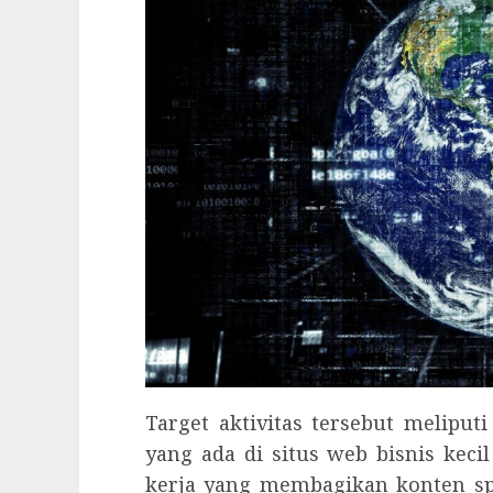
Target aktivitas tersebut meliput
yang ada di situs web bisnis kec
kerja yang membagikan konten s