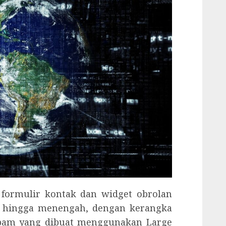
i formulir kontak dan widget obrolan
il hingga menengah, dengan kerangka
pam yang dibuat menggunakan Large