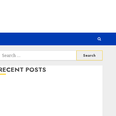
Search
or:
RECENT POSTS
Risiko Tersembunyi di Balik AI Notetaker
Serangan Server Pelanggan RMM
Awas! Serangan Supply Chain Incar VPN QuickFox
Email Phising Berbasis Percakapan
Platform Game Roblox Berisiko Gara-gara Xeno
Executor