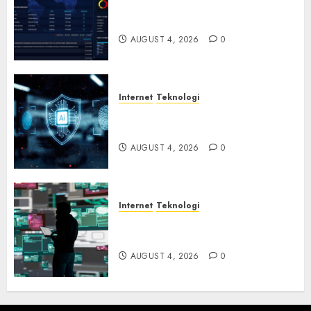
Awanpintar® Luncurkan Peta
Ancaman Digital Terbaru
AUGUST 4, 2026
0
Internet
Teknologi
ESET AI Security Pelindung
Ekosistem AI
AUGUST 4, 2026
0
Internet
Teknologi
Spionase Siber Menyebar di
Kawasan Asia
AUGUST 4, 2026
0