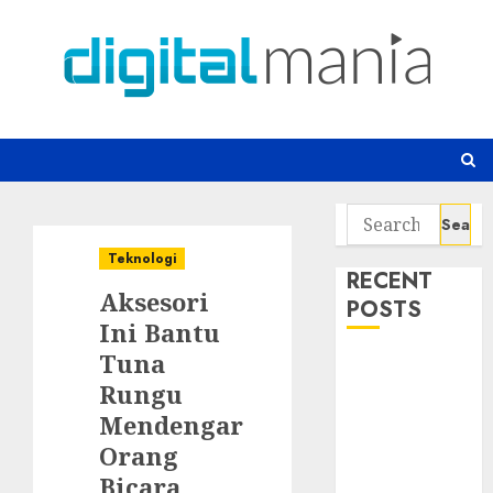
Skip
to
content
Search
for:
Teknologi
RECENT
Aksesori
POSTS
Ini Bantu
Tuna
Platform
Rungu
Game Roblox
Berisiko Gara-
Mendengar
gara Xeno
Orang
Executor
Bicara