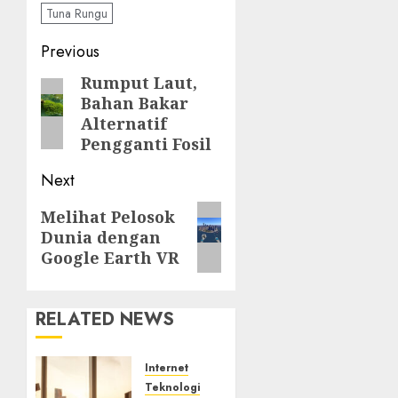
Tuna Rungu
Post
Previous
navigation
Rumput Laut,
Previous
Bahan Bakar
post:
Alternatif
Pengganti Fosil
Next
Next
Melihat Pelosok
Dunia dengan
post:
Google Earth VR
RELATED NEWS
Internet
Teknologi