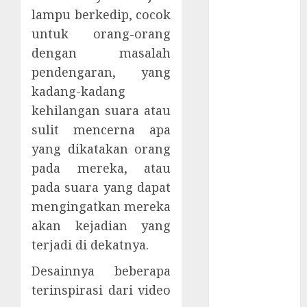
Kawasan Asia
lampu berkedip, cocok
Hati-hati
untuk orang-orang
Penipuan
dengan masalah
Screenshot
pendengaran, yang
Yang Terjadi
kadang-kadang
Setelah
Peretas Dalam
kehilangan suara atau
Jaringan
sulit mencerna apa
Wajahmu
yang dikatakan orang
Adalah Kata
pada mereka, atau
Sandimu
pada suara yang dapat
Sudahkah
mengingatkan mereka
Kamu
akan kejadian yang
Menjaganya?
terjadi di dekatnya.
Text Salting
Kelabui
Desainnya beberapa
Sistem
terinspirasi dari video
Keamanan