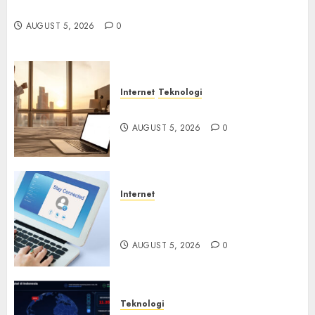
Executor
AUGUST 5, 2026
0
Internet
Teknologi
WiFi Gratis Hotel Berbahaya
AUGUST 5, 2026
0
Internet
Session Cookie Incaran Baru
Email Phising
AUGUST 5, 2026
0
Teknologi