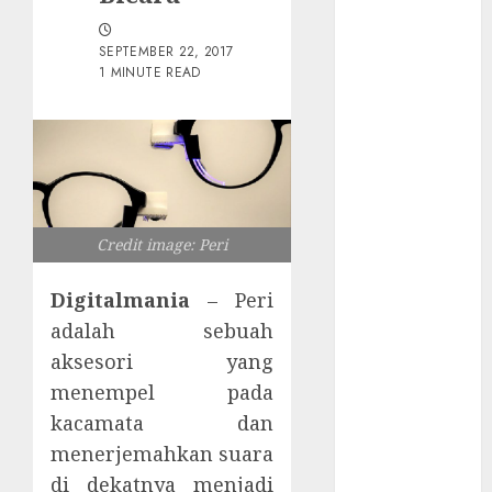
WiFi Gratis
Hotel
SEPTEMBER 22, 2017
Berbahaya
1 MINUTE READ
Session Cookie
Incaran Baru
Email Phising
Awanpintar®
Luncurkan
Peta Ancaman
Credit image: Peri
Digital
Terbaru
Digitalmania
– Peri
ESET AI
adalah sebuah
Security
aksesori yang
Pelindung
menempel pada
Ekosistem AI
Spionase
kacamata dan
Siber
menerjemahkan suara
Menyebar di
di dekatnya menjadi