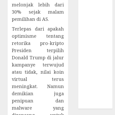
Supply Chain
melonjak lebih dari
Incar VPN
30% sejak malam
QuickFox
pemilihan di AS.
Email Phising
Berbasis
Terlepas dari apakah
Percakapan
optimisme tentang
Platform
retorika pro-kripto
Game Roblox
Presiden terpilih
Berisiko Gara-
Donald Trump di jalur
gara Xeno
kampanye terwujud
Executor
atau tidak, nilai koin
WiFi Gratis
virtual terus
Hotel
meningkat. Namun
Berbahaya
Session Cookie
demikian juga
Incaran Baru
penipuan dan
Email Phising
malware yang
dirancang untuk