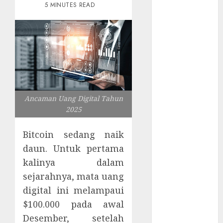
Tersembunyi
5 MINUTES READ
Otomatisasi
TP-Link
Infrastruktur
Kritis &
Ancaman
Peretas
Senyap
Ancaman Uang Digital Tahun
Risiko
2025
Tersembunyi
di Balik AI
Bitcoin sedang naik
Notetaker
daun. Untuk pertama
Serangan
kalinya dalam
Server
sejarahnya, mata uang
Pelanggan
digital ini melampaui
RMM
Awas!
$100.000 pada awal
Serangan
Desember, setelah