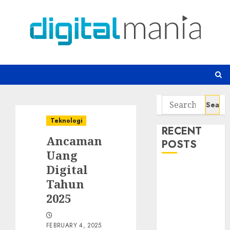
Skip
to
content
Search
for:
Teknologi
RECENT
Ancaman
POSTS
Uang
Digital
Awas! 7 Ribu
Tahun
Kit Phising
Incar Akses
2025
Microsoft 365
Bahaya
FEBRUARY 4, 2025