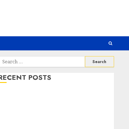
Search
or:
RECENT POSTS
Risiko Tersembunyi di Balik AI Notetaker
Serangan Server Pelanggan RMM
Awas! Serangan Supply Chain Incar VPN QuickFox
Email Phising Berbasis Percakapan
Platform Game Roblox Berisiko Gara-gara Xeno
Executor