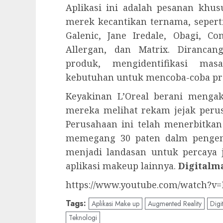
Aplikasi ini adalah pesanan khus
merek kecantikan
ternama
, seper
Galenic, Jane Iredale, Obagi, Co
Allergan, dan Matrix.
Dirancan
produk, mengidentifikasi ma
kebutuhan untuk
mencoba-coba
pr
Keyakinan L’Oreal berani mengak
mereka melihat rekam jejak peru
Perusahaan ini telah menerbitkan 
memegang 30 paten dalm pengemba
menjadi landasan untuk percaya ji
aplikasi makeup lainnya.
Digitalm
https://www.youtube.com/watch?v
Tags:
Aplikasi Make up
Augmented Reality
Digi
Teknologi