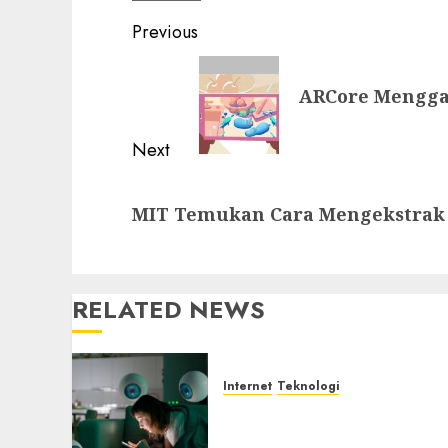
Post
Previous
navigation
Previous
ARCore Mengga
post:
Next
Next
MIT Temukan Cara Mengekstrak 
post:
RELATED NEWS
Internet
Teknologi
Risiko Tersembunyi di
Balik AI Notetaker