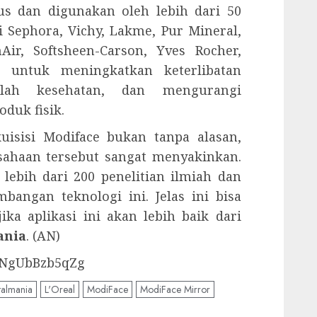
us dan digunakan oleh lebih dari 50
ti Sephora, Vichy, Lakme, Pur Mineral,
nAir, Softsheen-Carson, Yves Rocher,
g untuk meningkatkan keterlibatan
salah kesehatan, dan mengurangi
oduk fisik.
uisisi Modiface bukan tanpa alasan,
sahaan tersebut sangat menyakinkan.
lebih dari 200 penelitian ilmiah dan
ngan teknologi ini. Jelas ini bisa
ka aplikasi ini akan lebih baik dari
ania
. (AN)
=NgUbBzb5qZg
talmania
L'Oreal
ModiFace
ModiFace Mirror