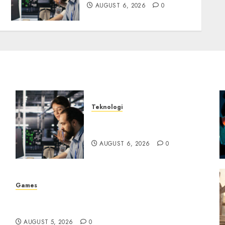
AUGUST 6, 2026
0
Teknologi
ik
Serangan Server Pelanggan
RMM
AUGUST 6, 2026
0
Games
Platform Game Roblox Berisiko Gara-gara
Xeno Executor
AUGUST 5, 2026
0