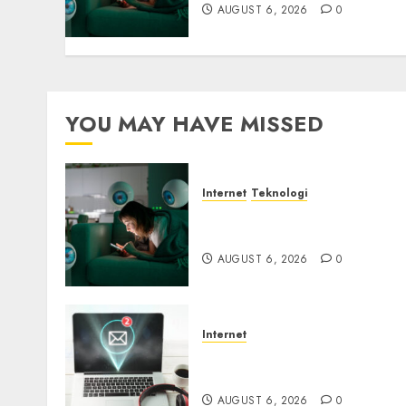
AUGUST 6, 2026
0
YOU MAY HAVE MISSED
Internet
Teknologi
Risiko Tersembunyi di Bal
AI Notetaker
AUGUST 6, 2026
0
Internet
Email Phising Berbasis
Percakapan
AUGUST 6, 2026
0