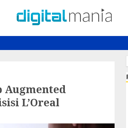
f
p Augmented
sisi L’Oreal