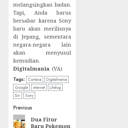
melangsingkan badan.
Tapi, Anda harus
bersabar karena Sony
baru akan merilisnya
di Jepang, sementara
negara-negara lain
akan menyusul
kemudian.
Digitalmania
. (VA)
Tags:
Cortana
Digitalmania
Google
internet
Lifelog
Siri
Sony
Post
Previous
navigation
Previous
Dua Fitur
Baru Pokemon
post: