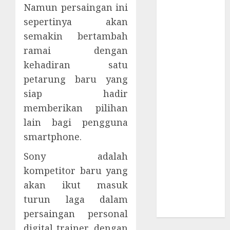
Supply Chain
Namun persaingan ini
Incar VPN
sepertinya akan
QuickFox
semakin bertambah
Email Phising
ramai dengan
Berbasis
kehadiran satu
Percakapan
petarung baru yang
Platform
siap hadir
Game Roblox
memberikan pilihan
Berisiko Gara-
gara Xeno
lain bagi pengguna
Executor
smartphone.
WiFi Gratis
Sony adalah
Hotel
kompetitor baru yang
Berbahaya
akan ikut masuk
Session Cookie
Incaran Baru
turun laga dalam
Email Phising
persaingan personal
digital trainer, dengan