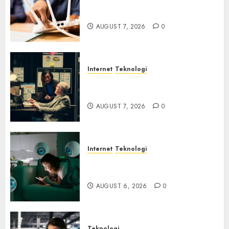
Bahaya Tersembunyi
Otomatisasi TP-Link
AUGUST 7, 2026
0
Internet
Teknologi
Infrastruktur Kritis &
Ancaman Peretas Senyap
AUGUST 7, 2026
0
Internet
Teknologi
Risiko Tersembunyi di Balik AI
Notetaker
AUGUST 6, 2026
0
Teknologi