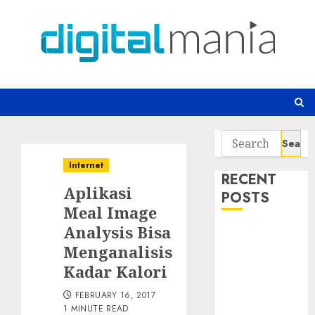
Skip
to
content
Search
for:
Internet
RECENT
Aplikasi
POSTS
Meal Image
Analysis Bisa
Awas! 7 Ribu
Menganalisis
Kit Phising
Incar Akses
Kadar Kalori
Microsoft 365
FEBRUARY 16, 2017
Bahaya
1 MINUTE READ