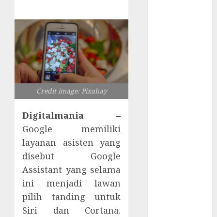
Tersembunyi
Otomatisasi
TP-Link
Infrastruktur
Kritis &
Ancaman
Peretas
Senyap
Credit image: Pixabay
Risiko
Tersembunyi
Digitalmania
–
di Balik AI
Google memiliki
Notetaker
layanan asisten yang
Serangan
disebut Google
Server
Assistant yang selama
Pelanggan
ini menjadi lawan
RMM
pilih tanding untuk
Awas!
Serangan
Siri dan Cortana.