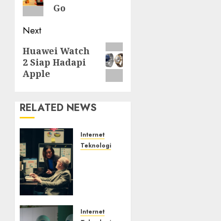
Go
Next
Next
Huawei Watch
2 Siap Hadapi
post:
Apple
RELATED NEWS
Internet
Teknologi
Infrastruktur
Kritis
&
Ancaman
Peretas
Senyap
Internet