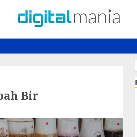
f
bah Bir