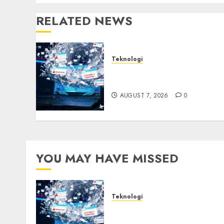
RELATED NEWS
Teknologi
Awas! 7 Ribu Kit Phising
Incar Akses Microsoft 365
AUGUST 7, 2026
0
YOU MAY HAVE MISSED
Teknologi
Awas! 7 Ribu Kit Phising
Incar Akses Microsoft 365