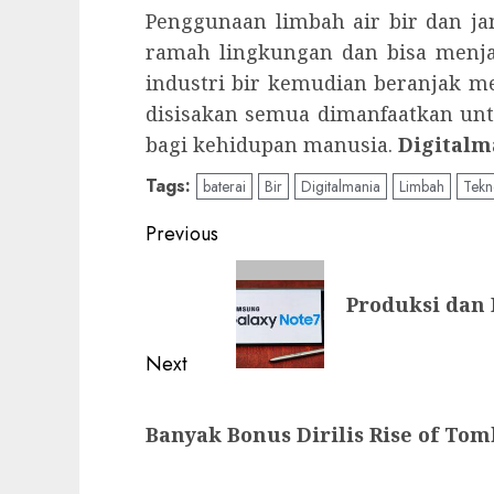
Penggunaan limbah air bir dan j
ramah lingkungan dan bisa menjad
industri bir kemudian beranjak men
disisakan semua dimanfaatkan unt
bagi kehidupan manusia.
Digitalm
Tags:
baterai
Bir
Digitalmania
Limbah
Tekn
Post
Previous
navigation
Previous
Produksi dan 
post:
Next
Next
Banyak Bonus Dirilis Rise of Tom
post: