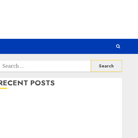
Search
or:
RECENT POSTS
Awas! 7 Ribu Kit Phising Incar Akses Microsoft 365
Bahaya Tersembunyi Otomatisasi TP-Link
Infrastruktur Kritis & Ancaman Peretas Senyap
Risiko Tersembunyi di Balik AI Notetaker
Serangan Server Pelanggan RMM
Awas! Serangan Supply Chain Incar VPN QuickFox