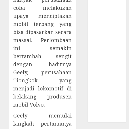
Supply Chain
coba melakukan
Incar VPN
upaya menciptakan
QuickFox
mobil terbang yang
Email Phising
Berbasis
bisa dipasarkan secara
Percakapan
massal. Perlombaan
Platform
ini semakin
Game Roblox
bertambah sengit
Berisiko Gara-
dengan hadirnya
gara Xeno
Geely, perusahaan
Executor
Tiongkok yang
WiFi Gratis
menjadi lokomotif di
Hotel
belakang produsen
Berbahaya
Session Cookie
mobil Volvo.
Incaran Baru
Geely memulai
Email Phising
langkah pertamanya