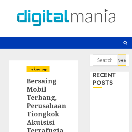
Skip
to
content
Search
for:
Teknologi
RECENT
Bersaing
POSTS
Mobil
Terbang,
Awas! 7 Ribu
Perusahaan
Kit Phising
Incar Akses
Tiongkok
Microsoft 365
Akuisisi
Bahaya
Terrafugia