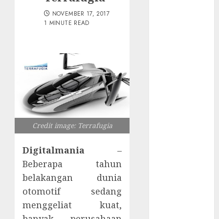
Tersembunyi
NOVEMBER 17, 2017
Otomatisasi
1 MINUTE READ
TP-Link
Infrastruktur
Kritis &
Ancaman
Peretas
Senyap
Risiko
Tersembunyi
di Balik AI
Credit image: Terrafugia
Notetaker
Digitalmania
–
Serangan
Server
Beberapa tahun
Pelanggan
belakangan dunia
RMM
otomotif sedang
Awas!
menggeliat kuat,
Serangan
banyak perusahaan