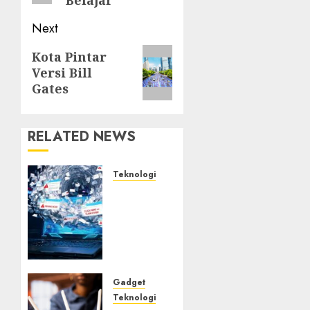
Belajar
Next
Next
Kota Pintar
Versi Bill
post:
Gates
RELATED NEWS
Teknologi
Awas! 7
Ribu
Kit
Phising
Incar
Akses
Microsoft
Gadget
365
Teknologi