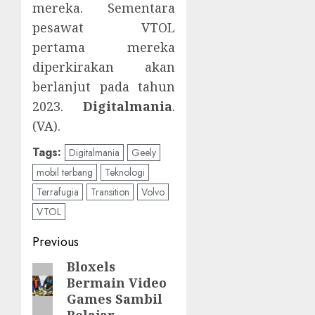
mereka. Sementara
pesawat VTOL
pertama mereka
diperkirakan akan
berlanjut pada tahun
2023.
Digitalmania
.
(VA).
Tags:
Digitalmania
Geely
mobil terbang
Teknologi
Terrafugia
Transition
Volvo
VTOL
Post
Previous
navigation
Bloxels
Previous
Bermain Video
post:
Games Sambil