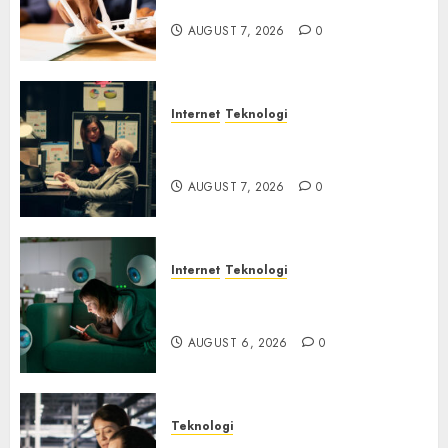
Otomatisasi TP-Link
AUGUST 7, 2026
0
Internet
Teknologi
Infrastruktur Kritis &
Ancaman Peretas Senyap
AUGUST 7, 2026
0
Internet
Teknologi
Risiko Tersembunyi di Balik AI
Notetaker
AUGUST 6, 2026
0
Teknologi