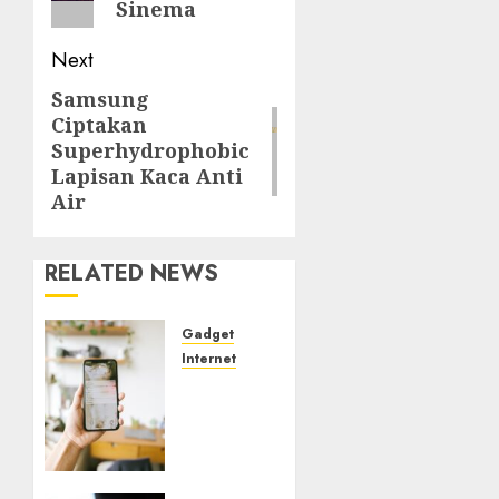
Sinema
Next
Samsung
Next
Ciptakan
post:
Superhydrophobic
Lapisan Kaca Anti
Air
RELATED NEWS
Gadget
Internet
Hati-
hati
Penipuan
Screenshot