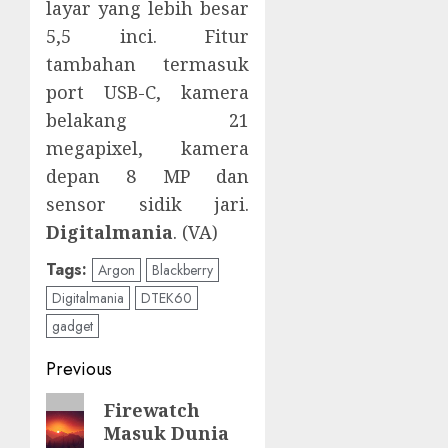
layar yang lebih besar
5,5 inci. Fitur
tambahan termasuk
port USB-C, kamera
belakang 21
megapixel, kamera
depan 8 MP dan
sensor sidik jari.
Digitalmania
. (VA)
Tags:
Argon
Blackberry
Digitalmania
DTEK60
gadget
Post
Previous
navigation
Previous
Firewatch
Masuk Dunia
post: