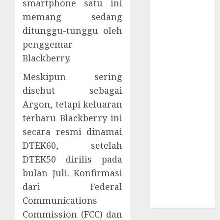
smartphone satu ini
Berbahaya
memang sedang
Session Cookie
Incaran Baru
ditunggu-tunggu oleh
Email Phising
penggemar
Awanpintar®
Blackberry.
Luncurkan
Meskipun sering
Peta Ancaman
disebut sebagai
Digital
Terbaru
Argon, tetapi keluaran
ESET AI
terbaru Blackberry ini
Security
secara resmi dinamai
Pelindung
DTEK60, setelah
Ekosistem AI
DTEK50 dirilis pada
Spionase
bulan Juli. Konfirmasi
Siber
dari Federal
Menyebar di
Communications
Kawasan Asia
Commission (FCC) dan