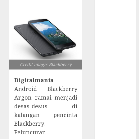
Server
Pelanggan
RMM
Awas!
Serangan
Supply Chain
Incar VPN
QuickFox
Email Phising
Credit image: Blackberry
Berbasis
Digitalmania
–
Percakapan
Platform
Android Blackberry
Game Roblox
Argon ramai menjadi
Berisiko Gara-
desas-desus di
gara Xeno
kalangan pencinta
Executor
Blackberry.
WiFi Gratis
Peluncuran
Hotel