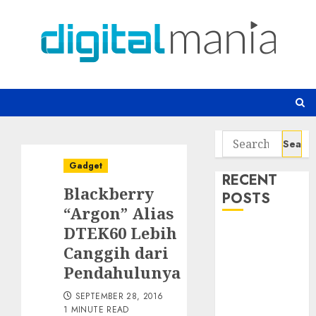
Skip
to
content
Search
for:
Gadget
RECENT
Blackberry
POSTS
“Argon” Alias
DTEK60 Lebih
Risiko
Canggih dari
Tersembunyi
di Balik AI
Pendahulunya
Notetaker
SEPTEMBER 28, 2016
Serangan
1 MINUTE READ