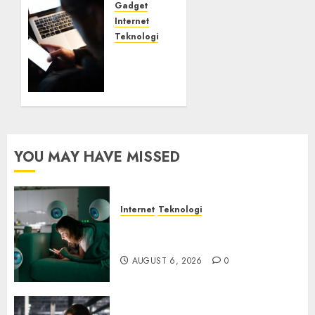
AUGUST
Gadget
3, 2026
Internet
0
Teknologi
iPhone
dan
Ancaman
Siber
JULY 29,
2026
YOU MAY HAVE MISSED
0
Internet
Teknologi
Risiko Tersembunyi di Balik AI
Notetaker
AUGUST 6, 2026
0