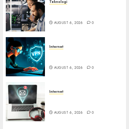
Teknologi
Serangan Server Pelanggan
RMM
AUGUST 6, 2026
0
Internet
Awas! Serangan Supply Chain
Incar VPN QuickFox
AUGUST 6, 2026
0
Internet
Email Phising Berbasis
Percakapan
AUGUST 6, 2026
0