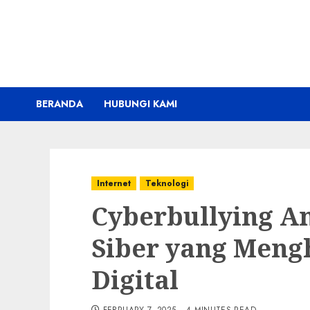
Skip
to
content
BERANDA
HUBUNGI KAMI
Internet
Teknologi
Cyberbullying A
Siber yang Meng
Digital