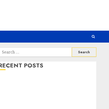
Search
or:
RECENT POSTS
Awas! 7 Ribu Kit Phising Incar Akses Microsoft 365
Bahaya Tersembunyi Otomatisasi TP-Link
Infrastruktur Kritis & Ancaman Peretas Senyap
Risiko Tersembunyi di Balik AI Notetaker
Serangan Server Pelanggan RMM
Awas! Serangan Supply Chain Incar VPN QuickFox