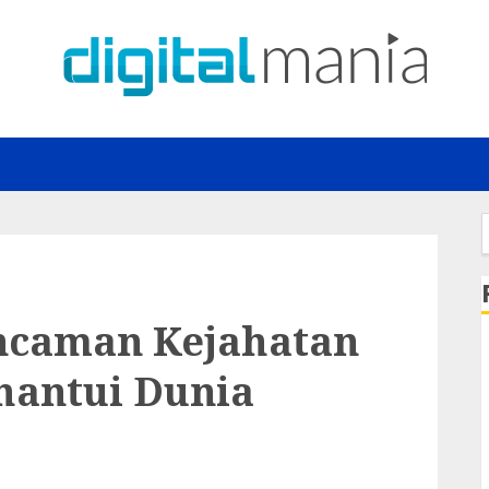
f
ncaman Kejahatan
hantui Dunia