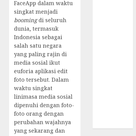
FaceApp dalam waktu
Supply Chain
Incar VPN
singkat menjadi
QuickFox
booming
di seluruh
Email Phising
dunia, termasuk
Berbasis
Indonesia sebagai
Percakapan
salah satu negara
Platform
yang paling rajin di
Game Roblox
media sosial ikut
Berisiko Gara-
euforia aplikasi edit
gara Xeno
Executor
foto tersebut. Dalam
WiFi Gratis
waktu singkat
Hotel
linimasa media sosial
Berbahaya
dipenuhi dengan foto-
Session Cookie
foto orang dengan
Incaran Baru
perubahan wajahnya
Email Phising
yang sekarang dan