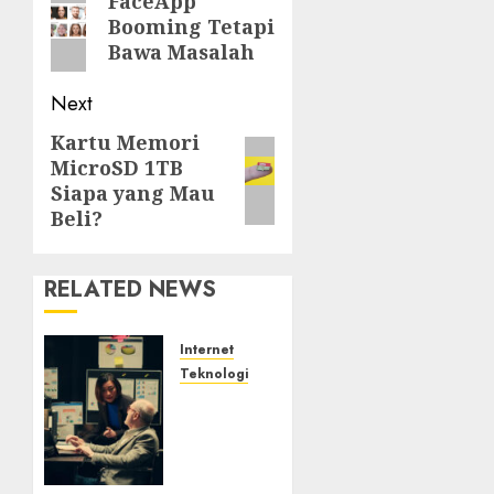
FaceApp
Booming Tetapi
post:
Bawa Masalah
Next
Kartu Memori
Next
MicroSD 1TB
post:
Siapa yang Mau
Beli?
RELATED NEWS
Internet
Teknologi
Infrastruktur
Kritis
&
Ancaman