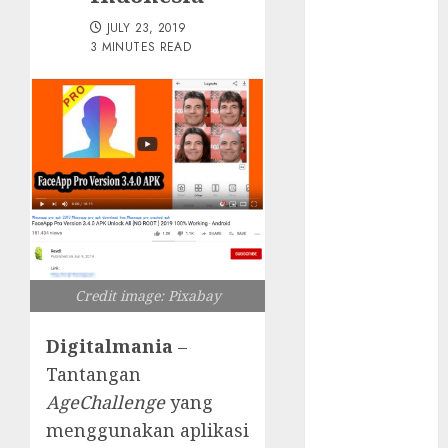
Tersembunyi
JULY 23, 2019
Otomatisasi
3 MINUTES READ
TP-Link
Infrastruktur
Kritis &
Ancaman
Peretas
Senyap
Risiko
Tersembunyi
di Balik AI
Notetaker
Credit image: Pixabay
Serangan
Server
Digitalmania
–
Pelanggan
Tantangan
RMM
AgeChallenge
yang
Awas!
menggunakan aplikasi
Serangan