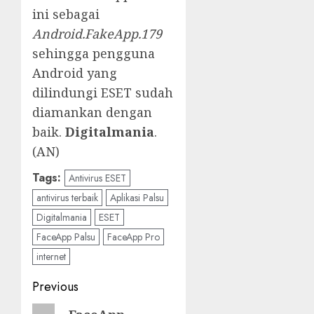
ini sebagai
Android.FakeApp.179
sehingga pengguna
Android yang
dilindungi ESET sudah
diamankan dengan
baik.
Digitalmania
.
(AN)
Tags:
Antivirus ESET
antivirus terbaik
Aplikasi Palsu
Digitalmania
ESET
FaceApp Palsu
FaceApp Pro
internet
Post
Previous
navigation
Previous