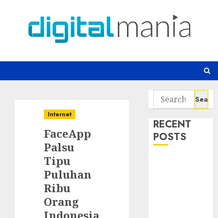
Skip
to
content
Search
for:
Internet
RECENT
FaceApp
POSTS
Palsu
Tipu
Awas! 7 Ribu
Puluhan
Kit Phising
Incar Akses
Ribu
Microsoft 365
Orang
Bahaya
Indonesia