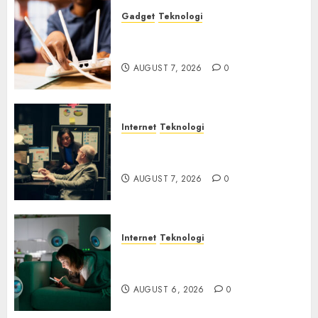
Gadget
Teknologi
Bahaya Tersembunyi
Otomatisasi TP-Link
AUGUST 7, 2026
0
Internet
Teknologi
Infrastruktur Kritis &
Ancaman Peretas Senyap
AUGUST 7, 2026
0
Internet
Teknologi
Risiko Tersembunyi di Balik AI
Notetaker
AUGUST 6, 2026
0