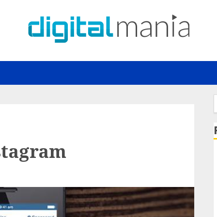
f
stagram