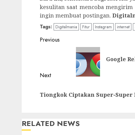
kesulitan saat mencoba mengirim a
ingin membuat postingan.
Digital
Tags:
Digitalmania
Fitur
Instagram
internet
Post
Previous
navigation
Previous
Google Re
post:
Next
Next
Tiongkok Ciptakan Super-Super
post:
RELATED NEWS