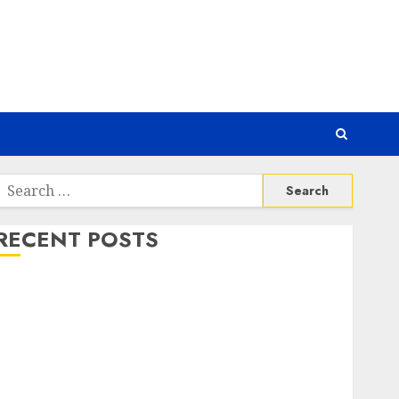
Search
or:
RECENT POSTS
Awas! 7 Ribu Kit Phising Incar Akses Microsoft 365
Bahaya Tersembunyi Otomatisasi TP-Link
Infrastruktur Kritis & Ancaman Peretas Senyap
Risiko Tersembunyi di Balik AI Notetaker
Serangan Server Pelanggan RMM
Awas! Serangan Supply Chain Incar VPN QuickFox