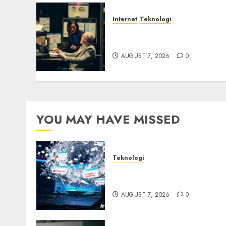
Internet
Teknologi
Infrastruktur Kritis &
Ancaman Peretas Senyap
AUGUST 7, 2026
0
YOU MAY HAVE MISSED
Teknologi
Awas! 7 Ribu Kit Phising
Incar Akses Microsoft 365
AUGUST 7, 2026
0