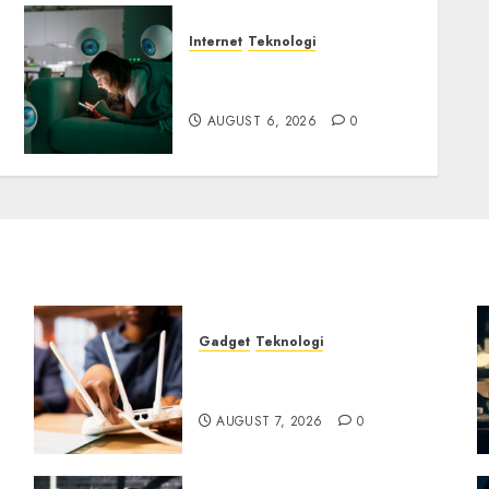
Internet
Teknologi
Risiko Tersembunyi di
Balik AI Notetaker
AUGUST 6, 2026
0
Gadget
Teknologi
Bahaya Tersembunyi
Otomatisasi TP-Link
AUGUST 7, 2026
0