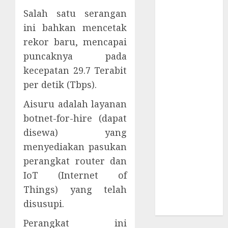
Supply Chain
Salah satu serangan
Incar VPN
ini bahkan mencetak
QuickFox
rekor baru, mencapai
Email Phising
puncaknya pada
Berbasis
Percakapan
kecepatan 29.7 Terabit
Platform
per detik (Tbps).
Game Roblox
Aisuru adalah layanan
Berisiko Gara-
botnet-for-hire (dapat
gara Xeno
disewa) yang
Executor
WiFi Gratis
menyediakan pasukan
Hotel
perangkat router dan
Berbahaya
IoT (Internet of
Session Cookie
Things) yang telah
Incaran Baru
disusupi.
Email Phising
Perangkat ini