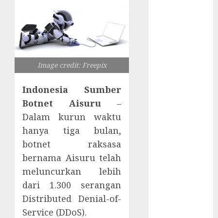
Tersembunyi
Otomatisasi
TP-Link
Infrastruktur
Kritis &
Ancaman
Image credit: Freepix
Peretas
Indonesia Sumber
Senyap
Risiko
Botnet Aisuru
–
Tersembunyi
Dalam kurun waktu
di Balik AI
hanya tiga bulan,
Notetaker
botnet raksasa
Serangan
bernama Aisuru telah
Server
meluncurkan lebih
Pelanggan
dari 1.300 serangan
RMM
Distributed Denial-of-
Awas!
Serangan
Service (DDoS).