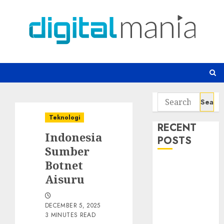
Skip
to
content
Search
for:
Teknologi
RECENT
Indonesia
POSTS
Sumber
Botnet
Awas! 7 Ribu
Aisuru
Kit Phising
Incar Akses
Microsoft 365
DECEMBER 5, 2025
Bahaya
3 MINUTES READ