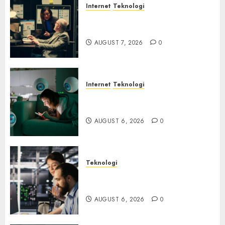
Internet
Teknologi
Infrastruktur Kritis &
Ancaman Peretas Senyap
AUGUST 7, 2026
0
Internet
Teknologi
Risiko Tersembunyi di Balik AI
Notetaker
AUGUST 6, 2026
0
Teknologi
Serangan Server Pelanggan
RMM
AUGUST 6, 2026
0