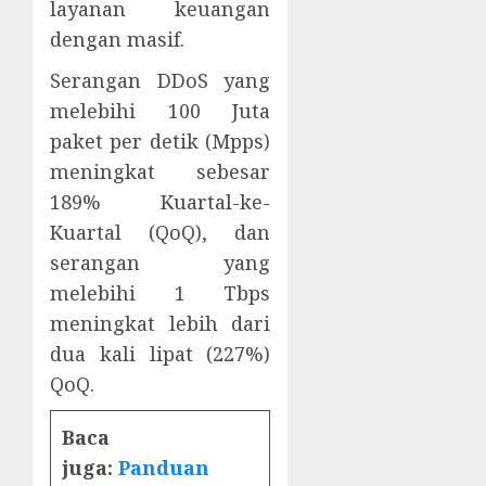
layanan keuangan
dengan masif.
Serangan DDoS yang
melebihi 100 Juta
paket per detik (Mpps)
meningkat sebesar
189% Kuartal-ke-
Kuartal (QoQ), dan
serangan yang
melebihi 1 Tbps
meningkat lebih dari
dua kali lipat (227%)
QoQ.
Baca
juga:
Panduan