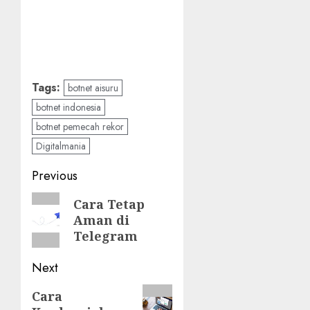
Tags:
botnet aisuru
botnet indonesia
botnet pemecah rekor
Digitalmania
Post
Previous
navigation
Previous
Cara Tetap
Aman di
post:
Telegram
Next
Next
Cara