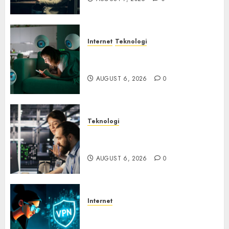
Internet
Teknologi
Risiko Tersembunyi di Balik AI
Notetaker
AUGUST 6, 2026
0
Teknologi
Serangan Server Pelanggan
RMM
AUGUST 6, 2026
0
Internet
Awas! Serangan Supply Chain
Incar VPN QuickFox