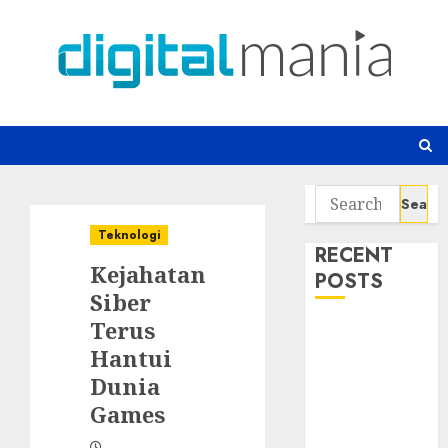
Skip
to
content
Search
for:
Teknologi
RECENT
Kejahatan
POSTS
Siber
Terus
Awas! 7 Ribu
Hantui
Kit Phising
Incar Akses
Dunia
Microsoft 365
Games
Bahaya