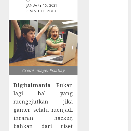
Tersembunyi
JANUARY 15, 2021
Otomatisasi
3 MINUTES READ
TP-Link
Infrastruktur
Kritis &
Ancaman
Peretas
Senyap
Risiko
Tersembunyi
Credit image: Pixabay
di Balik AI
Notetaker
Digitalmania
– Bukan
Serangan
lagi hal yang
Server
mengejutkan jika
Pelanggan
gamer selalu menjadi
RMM
incaran hacker,
Awas!
bahkan dari riset
Serangan