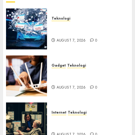
Teknologi
Awas! 7 Ribu Kit Phising Incar
Akses Microsoft 365
AUGUST 7, 2026
0
Gadget
Teknologi
Bahaya Tersembunyi
Otomatisasi TP-Link
AUGUST 7, 2026
0
Internet
Teknologi
Infrastruktur Kritis &
Ancaman Peretas Senyap
AUGUST 7, 2026
0