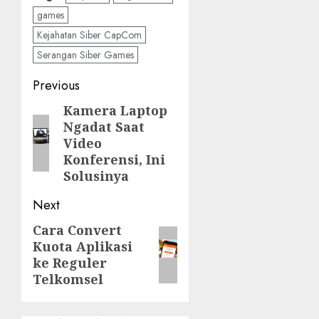
games
Kejahatan Siber CapCom
Serangan Siber Games
Post
Previous
navigation
Kamera Laptop
Previous
Ngadat Saat
post:
Video
Konferensi, Ini
Solusinya
Next
Cara Convert
Next
Kuota Aplikasi
post:
ke Reguler
Telkomsel