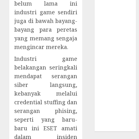
belum lama ini
Supply Chain
Incar VPN
industri game sendiri
QuickFox
juga di bawah bayang-
Email Phising
bayang para peretas
Berbasis
yang memang sengaja
Percakapan
mengincar mereka.
Platform
Game Roblox
Industri game
Berisiko Gara-
belakangan seringkali
gara Xeno
mendapat serangan
Executor
siber langsung,
WiFi Gratis
kebanyak melalui
Hotel
credential stuffing dan
Berbahaya
serangan phising,
Session Cookie
seperti yang baru-
Incaran Baru
Email Phising
baru ini ESET amati
dalam insiden