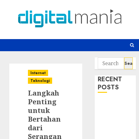
Skip
to
content
Search
for:
Internet
RECENT
Teknologi
POSTS
Langkah
Penting
Risiko
untuk
Tersembunyi
Bertahan
di Balik AI
Notetaker
dari
Serangan
Serangan