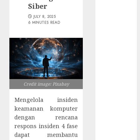
Server
Siber
Pelanggan
JULY 8, 2025
RMM
6 MINUTES READ
Awas!
Serangan
Supply Chain
Incar VPN
QuickFox
Email Phising
Berbasis
Percakapan
Credit image: Pixabay
Platform
Game Roblox
Mengelola insiden
Berisiko Gara-
keamanan komputer
gara Xeno
dengan rencana
Executor
respons insiden 4 fase
WiFi Gratis
dapat membantu
Hotel