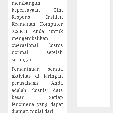
membangun
Berbahaya
Session Cookie
kepercayaan Tim
Incaran Baru
Respons Insiden
Email Phising
Keamanan Komputer
Awanpintar®
(CSIRT) Anda untuk
Luncurkan
mengembalikan
Peta Ancaman
operasional bisnis
Digital
normal setelah
Terbaru
serangan.
ESET AI
Security
Pemantauan semua
Pelindung
aktivitas di jaringan
Ekosistem AI
perusahaan Anda
Spionase
adalah “bisnis” data
Siber
besar. Setiap
Menyebar di
Kawasan Asia
fenomena yang dapat
diamati mulai dari: