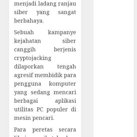
menjadi ladang ranjau
Berisiko Gara-
gara Xeno
siber yang sangat
Executor
berbahaya.
WiFi Gratis
Sebuah kampanye
Hotel
kejahatan siber
Berbahaya
canggih berjenis
Session Cookie
Incaran Baru
cryptojacking
Email Phising
dilaporkan tengah
Awanpintar®
agresif membidik para
Luncurkan
pengguna komputer
Peta Ancaman
yang sedang mencari
Digital
berbagai aplikasi
Terbaru
utilitas PC populer di
ESET AI
mesin pencari.
Security
Pelindung
Para peretas secara
Ekosistem AI