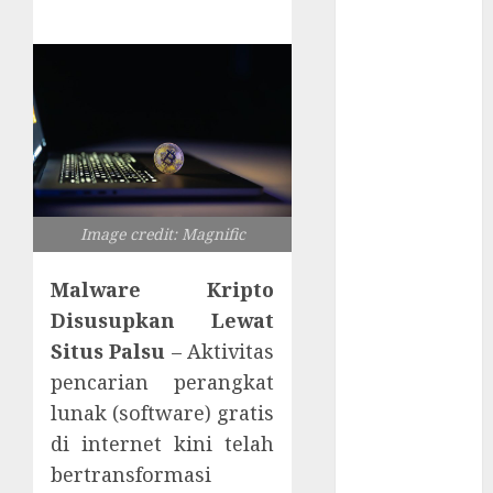
Risiko
Tersembunyi
di Balik AI
Notetaker
Serangan
Server
Pelanggan
RMM
Awas!
Image credit: Magnific
Serangan
Supply Chain
Malware Kripto
Incar VPN
Disusupkan Lewat
QuickFox
Situs Palsu
– Aktivitas
Email Phising
pencarian perangkat
Berbasis
lunak (software) gratis
Percakapan
di internet kini telah
Platform
bertransformasi
Game Roblox