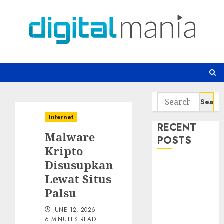
Skip
to
content
Search
for:
Internet
RECENT
Malware
POSTS
Kripto
Disusupkan
Infrastruktur
Lewat Situs
Kritis &
Ancaman
Palsu
Peretas
JUNE 12, 2026
Senyap
6 MINUTES READ