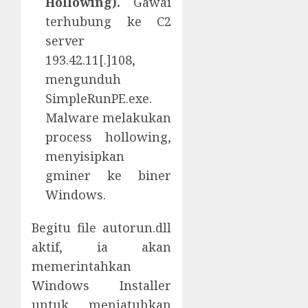
Hollowing).
Gawai
terhubung ke C2
server
193.42.11[.]108,
mengunduh
SimpleRunPE.exe.
Malware melakukan
process hollowing,
menyisipkan
gminer ke biner
Windows.
Begitu file autorun.dll
aktif, ia akan
memerintahkan
Windows Installer
untuk menjatuhkan