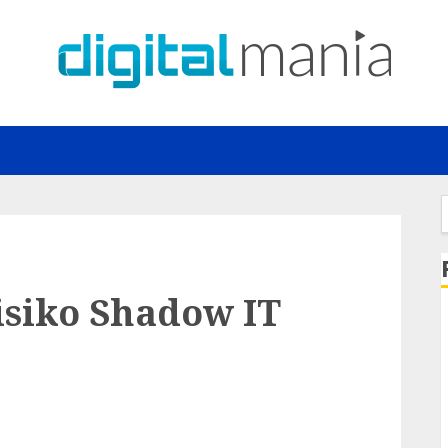
f
isiko Shadow IT