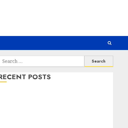
Search
or:
RECENT POSTS
Awas! 7 Ribu Kit Phising Incar Akses Microsoft 365
Bahaya Tersembunyi Otomatisasi TP-Link
Infrastruktur Kritis & Ancaman Peretas Senyap
Risiko Tersembunyi di Balik AI Notetaker
Serangan Server Pelanggan RMM
Awas! Serangan Supply Chain Incar VPN QuickFox