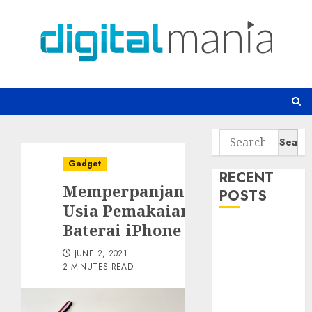
Skip
to
content
Search
for:
Gadget
RECENT
Memperpanjang
POSTS
Usia Pemakaian
Baterai iPhone
Awas! 7 Ribu
Kit Phising
JUNE 2, 2021
Incar Akses
2 MINUTES READ
Microsoft 365
Bahaya