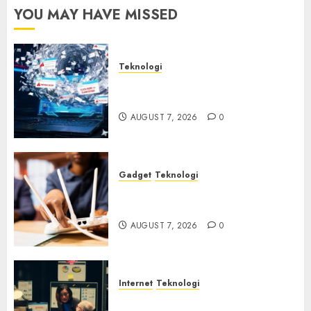
YOU MAY HAVE MISSED
Teknologi
Awas! 7 Ribu Kit Phising Incar
Akses Microsoft 365
AUGUST 7, 2026
0
Gadget
Teknologi
Bahaya Tersembunyi
Otomatisasi TP-Link
AUGUST 7, 2026
0
Internet
Teknologi
Infrastruktur Kritis &