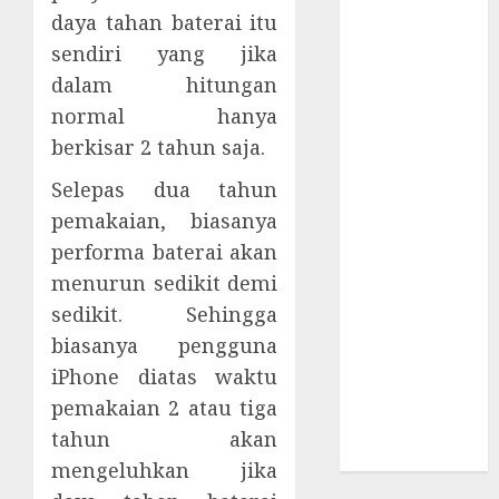
Supply Chain
daya tahan baterai itu
Incar VPN
sendiri yang jika
QuickFox
dalam hitungan
Email Phising
normal hanya
Berbasis
berkisar 2 tahun saja.
Percakapan
Platform
Selepas dua tahun
Game Roblox
pemakaian, biasanya
Berisiko Gara-
performa baterai akan
gara Xeno
menurun sedikit demi
Executor
sedikit. Sehingga
WiFi Gratis
biasanya pengguna
Hotel
Berbahaya
iPhone diatas waktu
Session Cookie
pemakaian 2 atau tiga
Incaran Baru
tahun akan
Email Phising
mengeluhkan jika