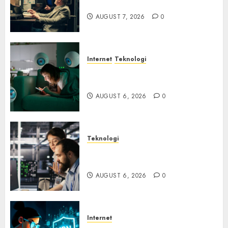
Ancaman Peretas Senyap
AUGUST 7, 2026
0
Internet
Teknologi
Risiko Tersembunyi di Balik AI
Notetaker
AUGUST 6, 2026
0
Teknologi
Serangan Server Pelanggan
RMM
AUGUST 6, 2026
0
Internet