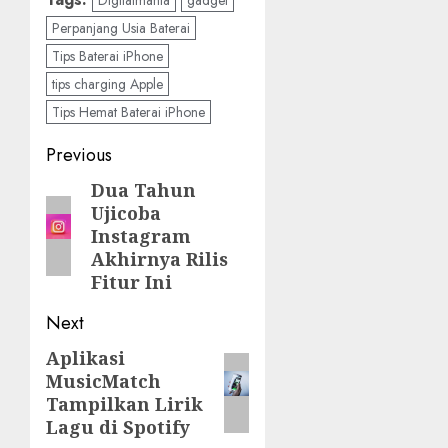
Perpanjang Usia Baterai
Tips Baterai iPhone
tips charging Apple
Tips Hemat Baterai iPhone
Post
Previous
navigation
Dua Tahun
Previous
Ujicoba
post:
Instagram
Akhirnya Rilis
Fitur Ini
Next
Aplikasi
Next
MusicMatch
post:
Tampilkan Lirik
Lagu di Spotify