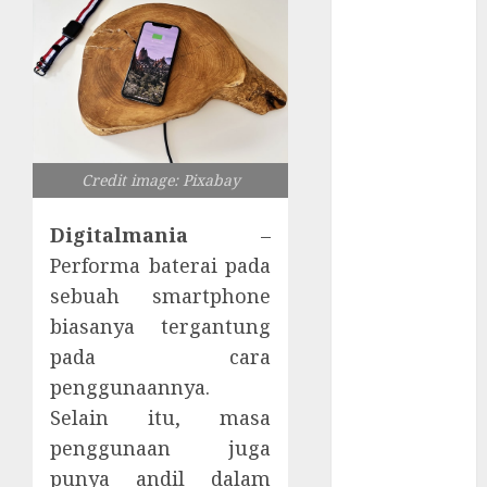
Tersembunyi
Otomatisasi
TP-Link
Infrastruktur
Kritis &
Ancaman
Peretas
Credit image: Pixabay
Senyap
Risiko
Digitalmania
–
Tersembunyi
Performa baterai pada
di Balik AI
sebuah smartphone
Notetaker
biasanya tergantung
Serangan
pada cara
Server
penggunaannya.
Pelanggan
Selain itu, masa
RMM
Awas!
penggunaan juga
Serangan
punya andil dalam