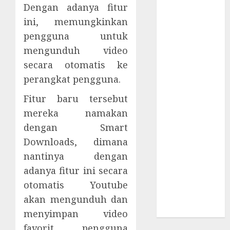
Supply Chain
Dengan adanya fitur
Incar VPN
ini, memungkinkan
QuickFox
pengguna untuk
Email Phising
mengunduh video
Berbasis
secara otomatis ke
Percakapan
perangkat pengguna.
Platform
Game Roblox
Fitur baru tersebut
Berisiko Gara-
mereka namakan
gara Xeno
dengan Smart
Executor
Downloads, dimana
WiFi Gratis
nantinya dengan
Hotel
adanya fitur ini secara
Berbahaya
otomatis Youtube
Session Cookie
Incaran Baru
akan mengunduh dan
Email Phising
menyimpan video
favorit pengguna