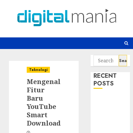
Skip
to
content
Search
for:
Teknologi
RECENT
Mengenal
POSTS
Fitur
Baru
Awas! 7 Ribu
YouTube
Kit Phising
Incar Akses
Smart
Microsoft 365
Download
Bahaya