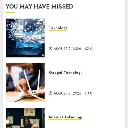
2026
YOU MAY HAVE MISSED
0
Teknologi
Awas! 7 Ribu Kit Phising Incar
Akses Microsoft 365
AUGUST 7, 2026
0
Gadget
Teknologi
Bahaya Tersembunyi
Otomatisasi TP-Link
AUGUST 7, 2026
0
Internet
Teknologi
Infrastruktur Kritis &