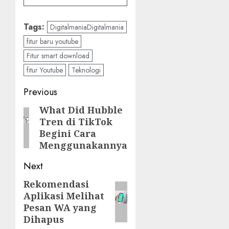
Tags:
DigitalmaniaDigitalmania
fitur baru youtube
Fitur smart download
fitur Youtube
Teknologi
Post
Previous
navigation
What Did Hubble
Previous
Tren di TikTok
post:
Begini Cara
Menggunakannya
Next
Rekomendasi
Next
Aplikasi Melihat
post:
Pesan WA yang
Dihapus