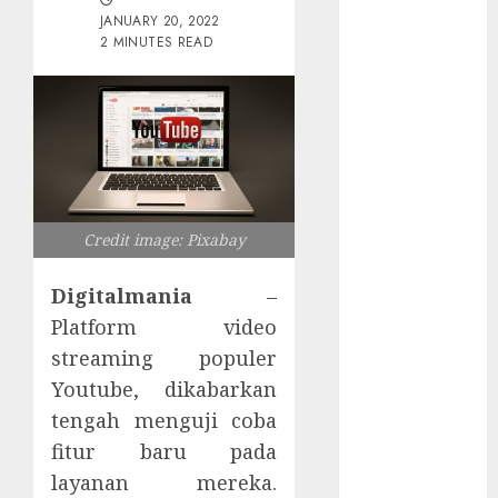
Tersembunyi
JANUARY 20, 2022
Otomatisasi
2 MINUTES READ
TP-Link
Infrastruktur
Kritis &
Ancaman
Peretas
Senyap
Risiko
Credit image: Pixabay
Tersembunyi
di Balik AI
Digitalmania
–
Notetaker
Platform video
Serangan
streaming populer
Server
Youtube, dikabarkan
Pelanggan
tengah menguji coba
RMM
fitur baru pada
Awas!
Serangan
layanan mereka.