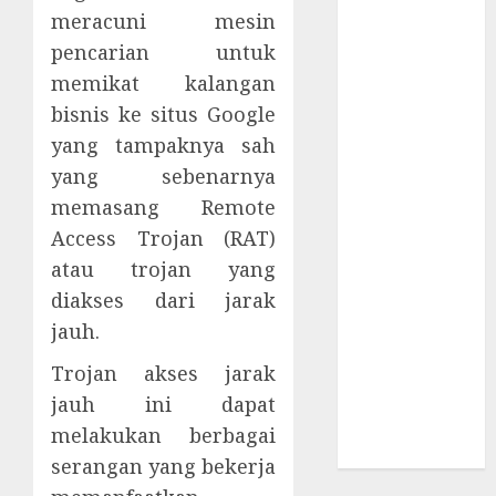
Supply Chain
meracuni mesin
Incar VPN
pencarian untuk
QuickFox
memikat kalangan
Email Phising
bisnis ke situs Google
Berbasis
yang tampaknya sah
Percakapan
yang sebenarnya
Platform
Game Roblox
memasang Remote
Berisiko Gara-
Access Trojan (RAT)
gara Xeno
atau trojan yang
Executor
diakses dari jarak
WiFi Gratis
jauh.
Hotel
Berbahaya
Trojan akses jarak
Session Cookie
jauh ini dapat
Incaran Baru
melakukan berbagai
Email Phising
serangan yang bekerja