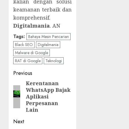
kalian dengan solusi
keamanan terbaik dan
komprehensif.
Digitalmania
. AN
Tags:
Bahaya Mesin Pencarian
Black SEO
Digitalmania
Malware di Google
RAT di Google
Teknologi
Post
Previous
navigation
Kerentanan
Previous
WhatsApp Bajak
post:
Aplikasi
Perpesanan
Lain
Next