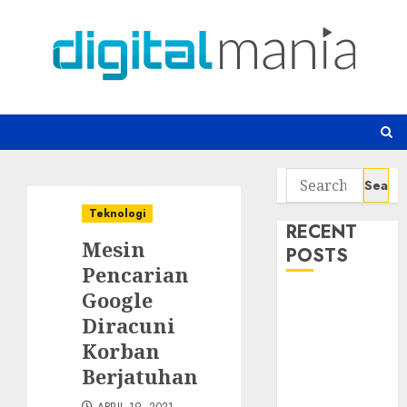
Skip
to
content
Search
for:
Teknologi
RECENT
Mesin
POSTS
Pencarian
Google
Awas! 7 Ribu
Diracuni
Kit Phising
Incar Akses
Korban
Microsoft 365
Berjatuhan
Bahaya