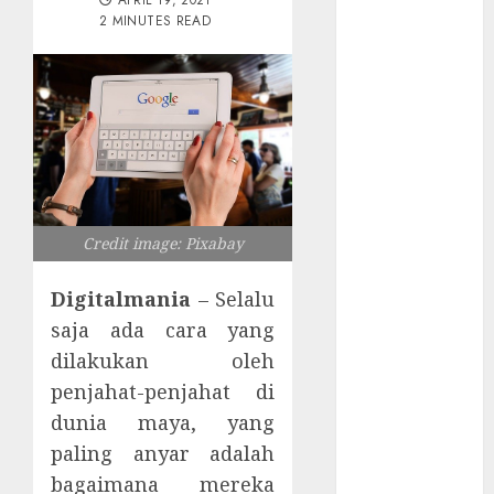
APRIL 19, 2021
Tersembunyi
2 MINUTES READ
Otomatisasi
TP-Link
Infrastruktur
Kritis &
Ancaman
Peretas
Senyap
Risiko
Credit image: Pixabay
Tersembunyi
di Balik AI
Digitalmania
– Selalu
Notetaker
saja ada cara yang
Serangan
dilakukan oleh
Server
penjahat-penjahat di
Pelanggan
dunia maya, yang
RMM
Awas!
paling anyar adalah
Serangan
bagaimana mereka