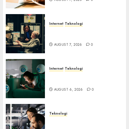
Internet
Teknologi
Infrastruktur Kritis &
Ancaman Peretas Senyap
AUGUST 7, 2026
0
Internet
Teknologi
Risiko Tersembunyi di Balik AI
Notetaker
AUGUST 6, 2026
0
Teknologi
Serangan Server Pelanggan
RMM