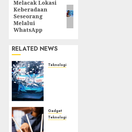
Melacak Lokasi
Next
Keberadaan
post:
Seseorang
Melalui
WhatsApp
RELATED NEWS
Teknologi
Awas! 7
Ribu
Kit
Phising
Incar
Akses
Microsoft
Gadget
365
Teknologi
Bahaya
AUGUST 7,
Tersembunyi