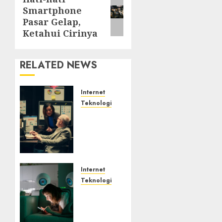
Next
Smartphone
post:
Pasar Gelap,
Ketahui Cirinya
RELATED NEWS
Internet
Teknologi
Infrastruktur
Kritis
&
Ancaman
Peretas
Senyap
Internet
Teknologi
AUGUST 7,
Risiko
2026
Tersembunyi
0
di