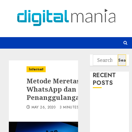
Skip
to
content
Search
for:
Internet
RECENT
Metode Meretas
POSTS
WhatsApp dan
Penanggulangannya
Awas! 7 Ribu
Kit Phising
MAY 26, 2020
3 MINUTES READ
Incar Akses
Microsoft 365
Bahaya