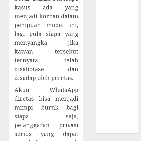
Supply Chain
kasus ada yang
Incar VPN
menjadi korban dalam
QuickFox
penipuan model ini,
Email Phising
lagi pula siapa yang
Berbasis
menyangka jika
Percakapan
Platform
kawan tersebut
Game Roblox
ternyata telah
Berisiko Gara-
disabotase dan
gara Xeno
disadap oleh peretas.
Executor
Akun WhatsApp
WiFi Gratis
Hotel
diretas bisa menjadi
Berbahaya
mimpi buruk bagi
Session Cookie
siapa saja,
Incaran Baru
pelanggaran privasi
Email Phising
serius yang dapat