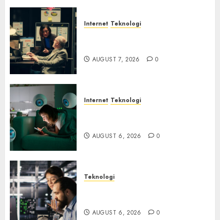
Internet
Teknologi
Infrastruktur Kritis &
Ancaman Peretas Senyap
AUGUST 7, 2026
0
Internet
Teknologi
Risiko Tersembunyi di Balik AI
Notetaker
AUGUST 6, 2026
0
Teknologi
Serangan Server Pelanggan
RMM
AUGUST 6, 2026
0