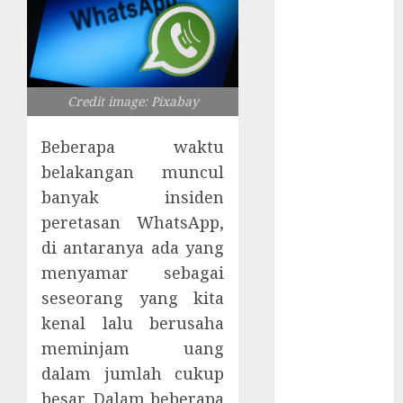
Tersembunyi
Otomatisasi
TP-Link
Infrastruktur
Kritis &
Credit image: Pixabay
Ancaman
Peretas
Beberapa waktu
Senyap
belakangan muncul
Risiko
banyak insiden
Tersembunyi
peretasan WhatsApp,
di Balik AI
di antaranya ada yang
Notetaker
menyamar sebagai
Serangan
seseorang yang kita
Server
kenal lalu berusaha
Pelanggan
RMM
meminjam uang
Awas!
dalam jumlah cukup
Serangan
besar. Dalam beberapa