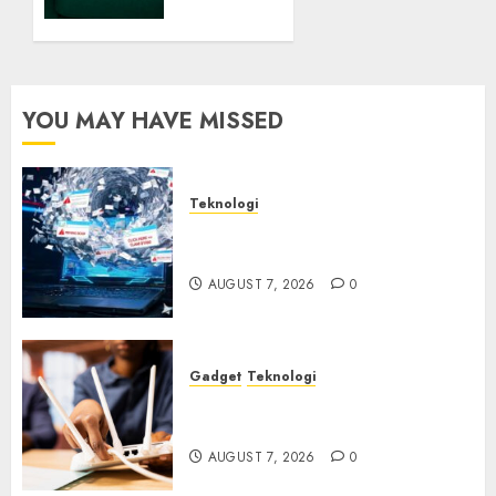
Balik
AI
Notetaker
AUGUST
YOU MAY HAVE MISSED
6, 2026
0
Teknologi
Awas! 7 Ribu Kit Phising Incar
Akses Microsoft 365
AUGUST 7, 2026
0
Gadget
Teknologi
Bahaya Tersembunyi
Otomatisasi TP-Link
AUGUST 7, 2026
0