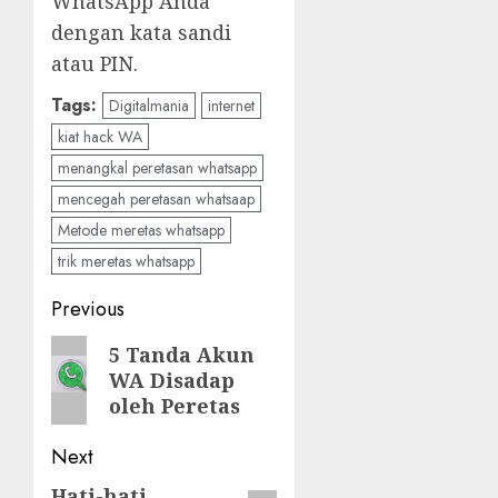
WhatsApp Anda
dengan kata sandi
atau PIN.
Tags:
Digitalmania
internet
kiat hack WA
menangkal peretasan whatsapp
mencegah peretasan whatsaap
Metode meretas whatsapp
trik meretas whatsapp
Post
Previous
navigation
Previous
5 Tanda Akun
WA Disadap
post:
oleh Peretas
Next
Hati-hati