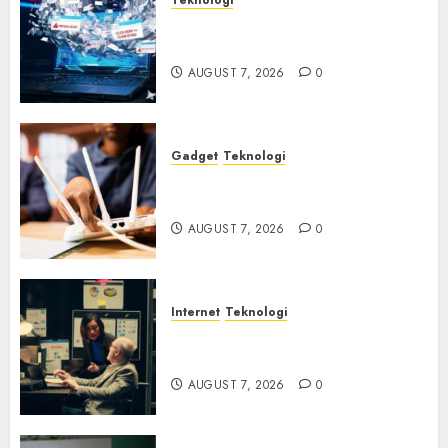
Awas! 7 Ribu Kit Phising Incar
Akses Microsoft 365
AUGUST 7, 2026
0
Gadget
Teknologi
Bahaya Tersembunyi
Otomatisasi TP-Link
AUGUST 7, 2026
0
Internet
Teknologi
Infrastruktur Kritis &
Ancaman Peretas Senyap
AUGUST 7, 2026
0