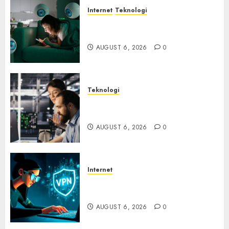
Internet
Teknologi
Risiko Tersembunyi di Balik AI
Notetaker
AUGUST 6, 2026
0
Teknologi
Serangan Server Pelanggan
RMM
AUGUST 6, 2026
0
Internet
Awas! Serangan Supply Chain
Incar VPN QuickFox
AUGUST 6, 2026
0