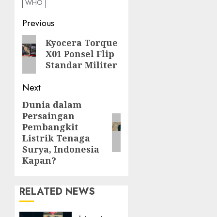
WHO
Post
Previous
navigation
Previous
Kyocera Torque
X01 Ponsel Flip
post:
Standar Militer
Next
Dunia dalam
Next
Persaingan
post:
Pembangkit
Listrik Tenaga
Surya, Indonesia
Kapan?
RELATED NEWS