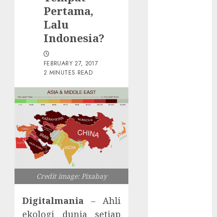
Tersembunyi
Pertama,
Otomatisasi
Lalu
TP-Link
Indonesia?
Infrastruktur
Kritis &
FEBRUARY 27, 2017
Ancaman
2 MINUTES READ
Peretas
Senyap
Risiko
Tersembunyi
di Balik AI
Notetaker
Serangan
Server
Pelanggan
Credit image: Pixabay
RMM
Awas!
Digitalmania
– Ahli
Serangan
ekologi dunia setiap