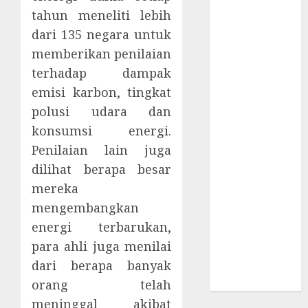
Supply Chain
tahun meneliti lebih
Incar VPN
dari 135 negara untuk
QuickFox
memberikan penilaian
Email Phising
terhadap dampak
Berbasis
emisi karbon, tingkat
Percakapan
Platform
polusi udara dan
Game Roblox
konsumsi energi.
Berisiko Gara-
Penilaian lain juga
gara Xeno
dilihat berapa besar
Executor
mereka
WiFi Gratis
mengembangkan
Hotel
energi terbarukan,
Berbahaya
para ahli juga menilai
Session Cookie
dari berapa banyak
Incaran Baru
Email Phising
orang telah
meninggal akibat