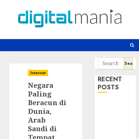
Skip
to
content
Search
for:
Internet
RECENT
Negara
POSTS
Paling
Beracun di
Awas! 7 Ribu
Dunia,
Kit Phising
Incar Akses
Arab
Microsoft 365
Saudi di
Bahaya
Tempat