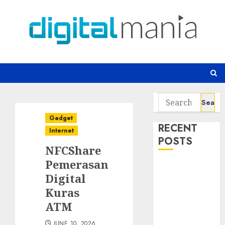
Skip
to
content
Search
for:
Gadget
RECENT
Internet
POSTS
NFCShare
Pemerasan
Awas! 7 Ribu
Digital
Kit Phising
Kuras
Incar Akses
Microsoft 365
ATM
Bahaya
JUNE 10, 2026