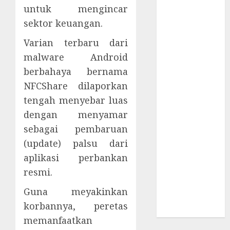
Supply Chain
untuk mengincar
Incar VPN
sektor keuangan.
QuickFox
Varian terbaru dari
Email Phising
malware Android
Berbasis
Percakapan
berbahaya bernama
Platform
NFCShare dilaporkan
Game Roblox
tengah menyebar luas
Berisiko Gara-
dengan menyamar
gara Xeno
sebagai pembaruan
Executor
(update) palsu dari
WiFi Gratis
aplikasi perbankan
Hotel
resmi.
Berbahaya
Session Cookie
Guna meyakinkan
Incaran Baru
korbannya, peretas
Email Phising
memanfaatkan