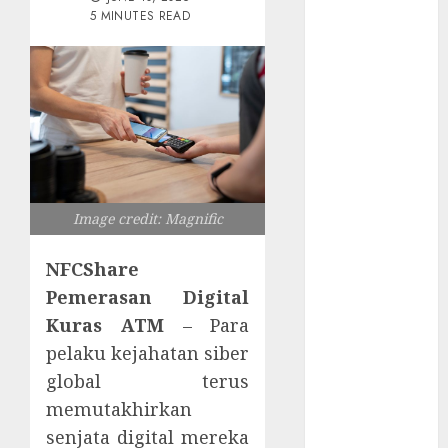
Tersembunyi
5 MINUTES READ
Otomatisasi
TP-Link
Infrastruktur
Kritis &
Ancaman
Peretas
Senyap
Risiko
Image credit: Magnific
Tersembunyi
di Balik AI
NFCShare
Notetaker
Pemerasan Digital
Serangan
Kuras ATM
– Para
Server
pelaku kejahatan siber
Pelanggan
global terus
RMM
memutakhirkan
Awas!
Serangan
senjata digital mereka