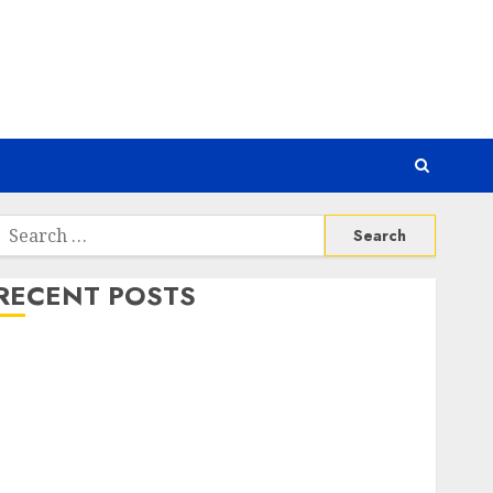
Search
or:
RECENT POSTS
Awas! 7 Ribu Kit Phising Incar Akses Microsoft 365
Bahaya Tersembunyi Otomatisasi TP-Link
Infrastruktur Kritis & Ancaman Peretas Senyap
Risiko Tersembunyi di Balik AI Notetaker
Serangan Server Pelanggan RMM
Awas! Serangan Supply Chain Incar VPN QuickFox