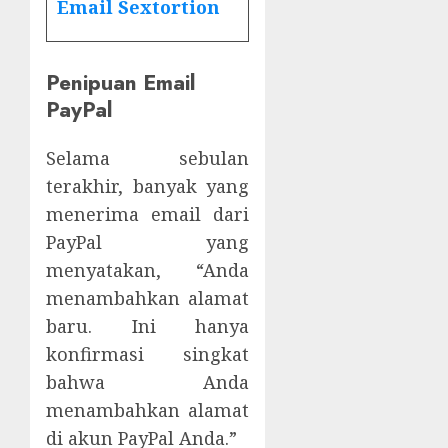
Email Sextortion
Penipuan Email
PayPal
Selama sebulan
terakhir, banyak yang
menerima email dari
PayPal yang
menyatakan, “Anda
menambahkan alamat
baru. Ini hanya
konfirmasi singkat
bahwa Anda
menambahkan alamat
di akun PayPal Anda.”