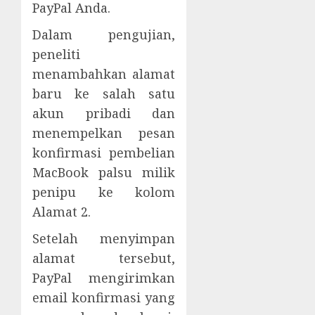
PayPal Anda.
Dalam pengujian,
peneliti
menambahkan alamat
baru ke salah satu
akun pribadi dan
menempelkan pesan
konfirmasi pembelian
MacBook palsu milik
penipu ke kolom
Alamat 2.
Setelah menyimpan
alamat tersebut,
PayPal mengirimkan
email konfirmasi yang