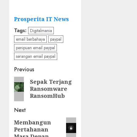
Prosperita IT News
Tags:
Digitalmania
email berbahaya
paypal
penipuan email paypal
serangan email paypal
Post
Previous
navigation
Previous
Sepak Terjang
Ransomware
post:
RansomHub
Next
Next
Membangun
Pertahanan
post:
Masa Depan