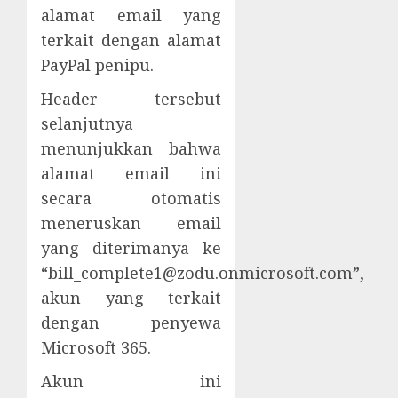
alamat email yang
terkait dengan alamat
PayPal penipu.
Header tersebut
selanjutnya
menunjukkan bahwa
alamat email ini
secara otomatis
meneruskan email
yang diterimanya ke
“bill_complete1@zodu.onmicrosoft.com”,
akun yang terkait
dengan penyewa
Microsoft 365.
Akun ini