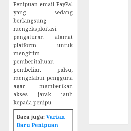
Supply Chain
Penipuan email PayPal
Incar VPN
yang sedang
QuickFox
berlangsung
Email Phising
mengeksploitasi
Berbasis
pengaturan alamat
Percakapan
platform untuk
Platform
mengirim
Game Roblox
pemberitahuan
Berisiko Gara-
gara Xeno
pembelian palsu,
Executor
mengelabui pengguna
WiFi Gratis
agar memberikan
Hotel
akses jarak jauh
Berbahaya
kepada penipu.
Session Cookie
Incaran Baru
Baca juga:
Varian
Email Phising
Baru Penipuan