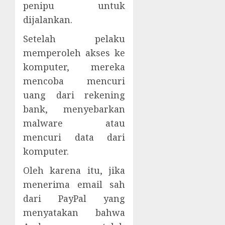
penipu untuk
dijalankan.
Setelah pelaku
memperoleh akses ke
komputer, mereka
mencoba mencuri
uang dari rekening
bank, menyebarkan
malware atau
mencuri data dari
komputer.
Oleh karena itu, jika
menerima email sah
dari PayPal yang
menyatakan bahwa