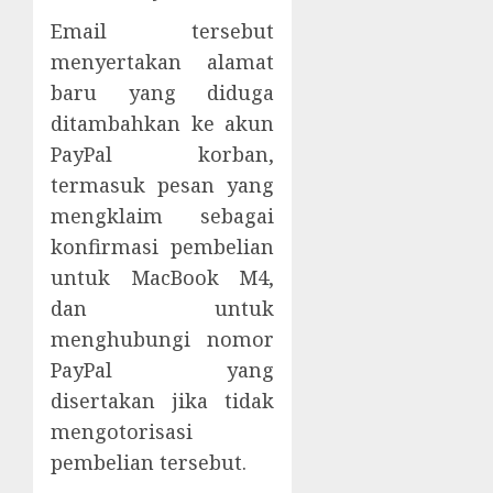
Email tersebut
menyertakan alamat
baru yang diduga
ditambahkan ke akun
PayPal korban,
termasuk pesan yang
mengklaim sebagai
konfirmasi pembelian
untuk MacBook M4,
dan untuk
menghubungi nomor
PayPal yang
disertakan jika tidak
mengotorisasi
pembelian tersebut.