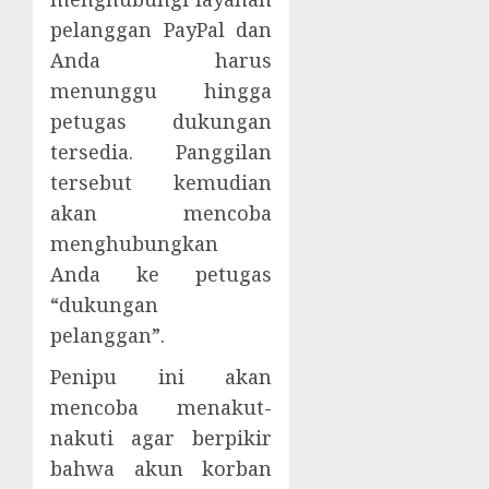
pelanggan PayPal dan
Anda harus
menunggu hingga
petugas dukungan
tersedia. Panggilan
tersebut kemudian
akan mencoba
menghubungkan
Anda ke petugas
“dukungan
pelanggan”.
Penipu ini akan
mencoba menakut-
nakuti agar berpikir
bahwa akun korban