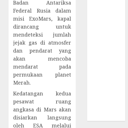
Badan Antariksa
Supply Chain
Incar VPN
Federal Rusia dalam
QuickFox
misi ExoMars, kapal
Email Phising
dirancang untuk
Berbasis
mendeteksi jumlah
Percakapan
jejak gas di atmosfer
Platform
dan pendarat yang
Game Roblox
akan mencoba
Berisiko Gara-
mendarat pada
gara Xeno
Executor
permukaan planet
WiFi Gratis
Merah.
Hotel
Kedatangan kedua
Berbahaya
pesawat ruang
Session Cookie
angkasa di Mars akan
Incaran Baru
Email Phising
disiarkan langsung
oleh ESA melalui