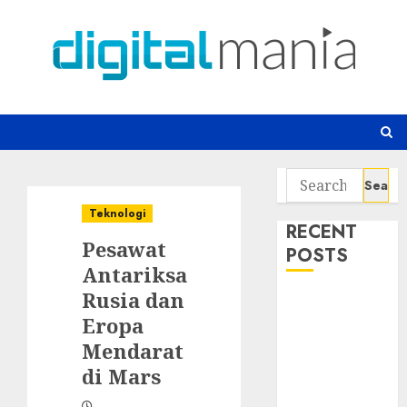
Skip
to
content
Search
for:
Teknologi
RECENT
Pesawat
POSTS
Antariksa
Rusia dan
Awas! 7 Ribu
Eropa
Kit Phising
Incar Akses
Mendarat
Microsoft 365
di Mars
Bahaya