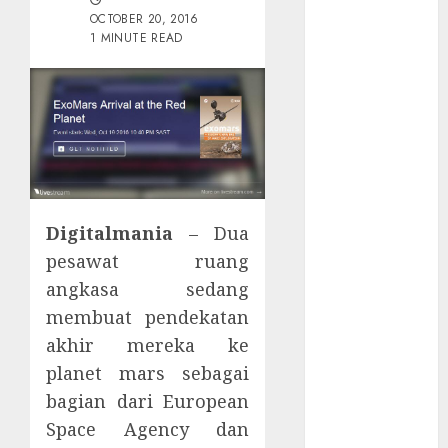
Tersembunyi
OCTOBER 20, 2016
Otomatisasi
1 MINUTE READ
TP-Link
Infrastruktur
Kritis &
Ancaman
Peretas
Senyap
Risiko
Digitalmania
– Dua
Tersembunyi
di Balik AI
pesawat ruang
Notetaker
angkasa sedang
Serangan
membuat pendekatan
Server
akhir mereka ke
Pelanggan
planet mars sebagai
RMM
bagian dari European
Awas!
Space Agency dan
Serangan