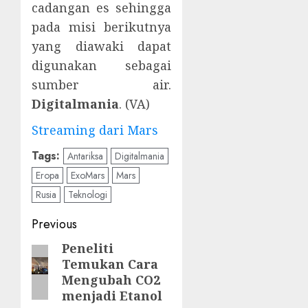
cadangan es sehingga
pada misi berikutnya
yang diawaki dapat
digunakan sebagai
sumber air.
Digitalmania
. (VA)
Streaming dari Mars
Tags:
Antariksa
Digitalmania
Eropa
ExoMars
Mars
Rusia
Teknologi
Post
Previous
navigation
Peneliti
Previous
Temukan Cara
post:
Mengubah CO2
menjadi Etanol