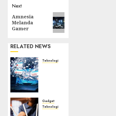
Next
Next
Amnesia
Melanda
post:
Gamer
RELATED NEWS
Teknologi
Awas! 7
Ribu
Kit
Phising
Incar
Akses
Microsoft
Gadget
365
Teknologi
Bahaya