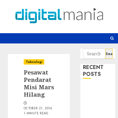
Skip
to
content
Search
for:
Teknologi
RECENT
Pesawat
POSTS
Pendarat
Misi Mars
Awas! 7 Ribu
Hilang
Kit Phising
Incar Akses
Microsoft 365
OCTOBER 21, 2016
Bahaya
1 MINUTE READ