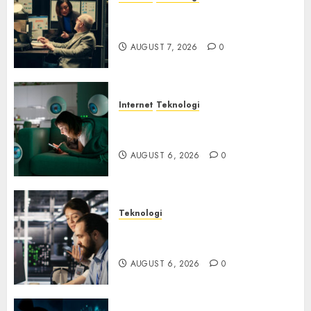
Infrastruktur Kritis &
Ancaman Peretas Senyap
AUGUST 7, 2026
0
Internet
Teknologi
Risiko Tersembunyi di Balik AI
Notetaker
AUGUST 6, 2026
0
Teknologi
Serangan Server Pelanggan
RMM
AUGUST 6, 2026
0