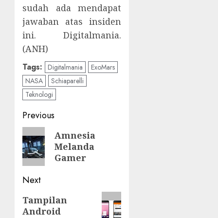
sudah ada mendapat
jawaban atas insiden
ini. Digitalmania.
(ANH)
Tags:
Digitalmania
ExoMars
NASA
Schiaparelli
Teknologi
Post
Previous
navigation
Previous
Amnesia
Melanda
post:
Gamer
Next
Next
Tampilan
Android
post: