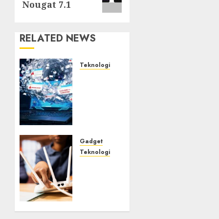
Nougat 7.1
RELATED NEWS
Teknologi
Awas! 7
Ribu
Kit
Phising
Incar
Akses
Microsoft
Gadget
365
Teknologi
Bahaya
AUGUST 7,
Tersembunyi
2026
Otomatisasi
0
TP-
Link