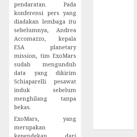
Supply Chain
pendaratan. Pada
Incar VPN
konferensi pers yang
QuickFox
diadakan lembaga itu
Email Phising
sebelumnya, Andrea
Berbasis
Accomazzo, kepala
Percakapan
ESA planetary
Platform
mission, tim ExoMars
Game Roblox
sudah mengunduh
Berisiko Gara-
gara Xeno
data yang dikirim
Executor
Schiaparelli pesawat
WiFi Gratis
induk sebelum
Hotel
menghilang tanpa
Berbahaya
bekas.
Session Cookie
Incaran Baru
ExoMars, yang
Email Phising
merupakan
kependekan dari