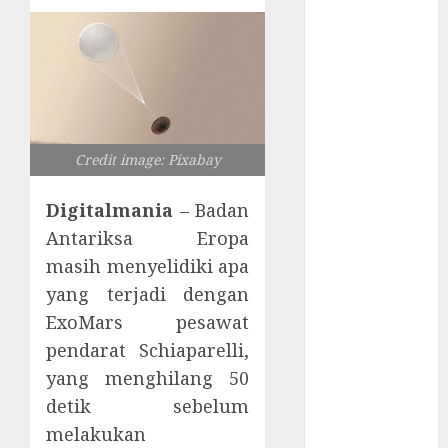
Tersembunyi
Otomatisasi
TP-Link
Infrastruktur
Kritis &
Ancaman
Peretas
Credit image: Pixabay
Senyap
Risiko
Digitalmania
– Badan
Tersembunyi
Antariksa Eropa
di Balik AI
masih menyelidiki apa
Notetaker
yang terjadi dengan
Serangan
ExoMars pesawat
Server
pendarat Schiaparelli,
Pelanggan
yang menghilang 50
RMM
detik sebelum
Awas!
Serangan
melakukan