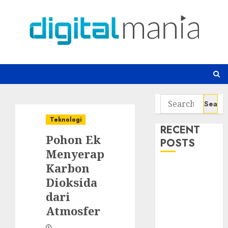
Skip
to
content
Search
for:
Teknologi
RECENT
Pohon Ek
POSTS
Menyerap
Karbon
Awas! 7 Ribu
Dioksida
Kit Phising
Incar Akses
dari
Microsoft 365
Atmosfer
Bahaya