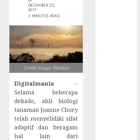
Tersembunyi
DECEMBER 22,
Otomatisasi
2017
2 MINUTES READ
TP-Link
Infrastruktur
Kritis &
Ancaman
Peretas
Senyap
Risiko
Credit image: Pixabay
Tersembunyi
di Balik AI
Digitalmania
–
Notetaker
Selama beberapa
Serangan
dekade, ahli biologi
Server
tanaman Joanne Chory
Pelanggan
telah menyelidiki sifat
RMM
adaptif dan beragam
Awas!
Serangan
hal lain dari