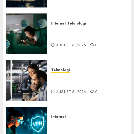
Internet
Teknologi
Risiko Tersembunyi di Balik AI
Notetaker
AUGUST 6, 2026
0
Teknologi
Serangan Server Pelanggan
RMM
AUGUST 6, 2026
0
Internet
Awas! Serangan Supply Chain
Incar VPN QuickFox