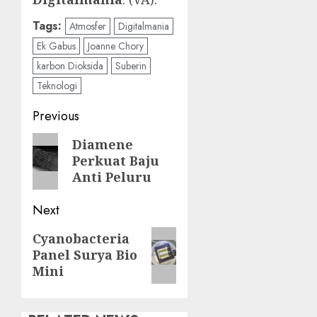
Tags:
Atmosfer
Digitalmania
Ek Gabus
Joanne Chory
karbon Dioksida
Suberin
Teknologi
Post
Previous
navigation
Previous
Diamene
Perkuat Baju
post:
Anti Peluru
Next
Next
Cyanobacteria
Panel Surya Bio
post:
Mini