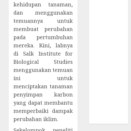
Supply Chain
kehidupan tanaman,
Incar VPN
dan menggunakan
QuickFox
temuannya untuk
Email Phising
membuat perubahan
Berbasis
pada pertumbuhan
Percakapan
mereka. Kini, labnya
Platform
di Salk Institute for
Game Roblox
Biological Studies
Berisiko Gara-
gara Xeno
menggunakan temuan
Executor
ini untuk
WiFi Gratis
menciptakan tanaman
Hotel
penyimpan karbon
Berbahaya
yang dapat membantu
Session Cookie
memperbaiki dampak
Incaran Baru
perubahan iklim.
Email Phising
Sekelompok peneliti