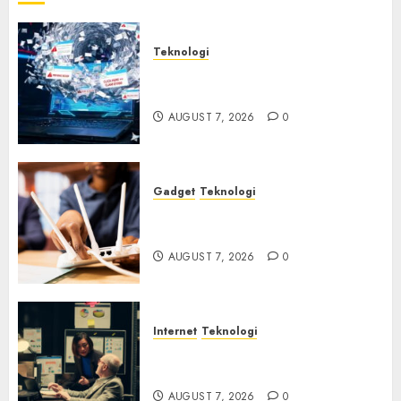
Teknologi
Awas! 7 Ribu Kit Phising Incar
Akses Microsoft 365
AUGUST 7, 2026
0
Gadget
Teknologi
Bahaya Tersembunyi
Otomatisasi TP-Link
AUGUST 7, 2026
0
Internet
Teknologi
Infrastruktur Kritis &
Ancaman Peretas Senyap
AUGUST 7, 2026
0