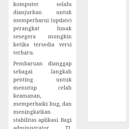
Supply Chain
komputer selalu
Incar VPN
dianjurkan untuk
QuickFox
memperbarui (update)
Email Phising
perangkat lunak
Berbasis
sesegera mungkin
Percakapan
ketika tersedia versi
Platform
terbaru.
Game Roblox
Berisiko Gara-
Pembaruan dianggap
gara Xeno
sebagai langkah
Executor
penting untuk
WiFi Gratis
menutup celah
Hotel
keamanan,
Berbahaya
memperbaiki bug, dan
Session Cookie
Incaran Baru
meningkatkan
Email Phising
stabilitas aplikasi. Bagi
administrator TI,