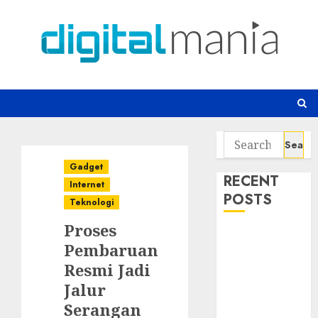
Skip
to
content
Search
for:
Gadget
RECENT
Internet
POSTS
Teknologi
Proses
Awas! 7 Ribu
Pembaruan
Kit Phising
Resmi Jadi
Incar Akses
Jalur
Microsoft 365
Bahaya
Serangan