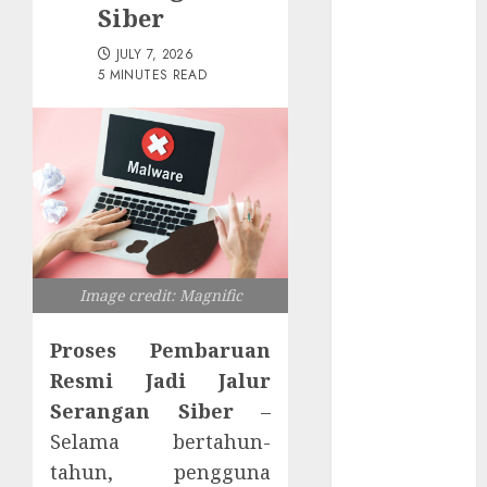
Tersembunyi
Siber
Otomatisasi
JULY 7, 2026
TP-Link
5 MINUTES READ
Infrastruktur
Kritis &
Ancaman
Peretas
Senyap
Risiko
Tersembunyi
di Balik AI
Image credit: Magnific
Notetaker
Serangan
Proses Pembaruan
Server
Resmi Jadi Jalur
Pelanggan
Serangan Siber
–
RMM
Selama bertahun-
Awas!
Serangan
tahun, pengguna