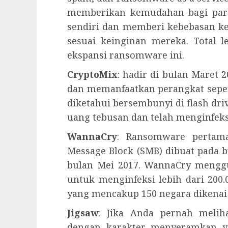
memberikan kemudahan bagi par
sendiri dan memberi kebebasan k
sesuai keinginan mereka. Total l
ekspansi ransomware ini.
CryptoMix
: hadir di bulan Maret
dan memanfaatkan perangkat seper
diketahui bersembunyi di flash dri
uang tebusan dan telah menginfeksi
WannaCry
: Ransomware pertama
Message Block (SMB) dibuat pada 
bulan Mei 2017. WannaCry menggu
untuk menginfeksi lebih dari 200
yang mencakup 150 negara dikenai 
Jigsaw
: Jika Anda pernah melih
dengan karakter menyeramkan y