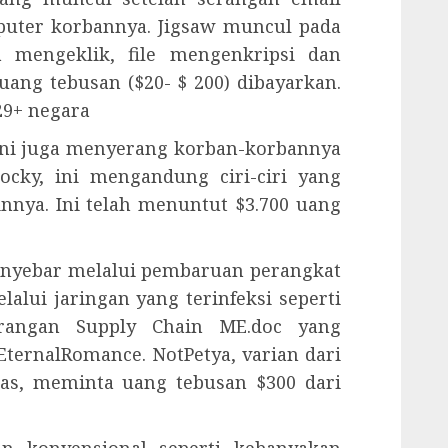
puter korbannya. Jigsaw muncul pada
a mengeklik, file mengenkripsi dan
ang tebusan ($20- $ 200) dibayarkan.
29+ negara
ini juga menyerang korban-korbannya
ocky, ini mengandung ciri-ciri yang
nnya. Ini telah menuntut $3.700 uang
menyebar melalui pembaruan perangkat
lalui jaringan yang terinfeksi seperti
rangan Supply Chain ME.doc yang
 EternalRomance. NotPetya, varian dari
as, meminta uang tebusan $300 dari