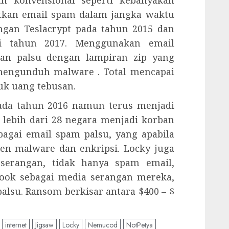
n konvensional seperti kebanyakan
kan email spam dalam jangka waktu
ngan Teslacrypt pada tahun 2015 dan
di tahun 2017. Menggunakan email
iman palsu dengan lampiran zip yang
 mengunduh malware . Total mencapai
uk uang tebusan.
pada tahun 2016 namun terus menjadi
lebih dari 28 negara menjadi korban
agai email spam palsu, yang apabila
n malware dan enkripsi. Locky juga
serangan, tidak hanya spam email,
ook sebagai media serangan mereka,
palsu. Ransom berkisar antara $400 – $
internet
Jigsaw
Locky
Nemucod
NotPetya