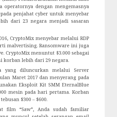
a operatornya dengan mengemasnya
epada penjahat cyber untuk menyebar
ebih dari 23 negara menjadi sasaran
 2016, CryptoMix menyebar melalui RDP
ti malvertising. Ransomware ini juga
ve. CryptoMix menuntut $3.000 sebagai
 korban lebih dari 29 negara.
 yang diluncurkan melalui Server
bulan Maret 2017 dan menyerang pada
nakan Eksploit Kit SMM EternalBlue
.000 mesin pada hari pertama. Korban
tebusan $300 – $600.
at film “Saw”, Anda sudah familiar
ang muncul setelah serangan email