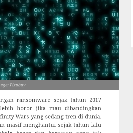
mage: Pixabay
angan ransomware sejak tahun 2017
lebih horor jika mau dibandingkan
finity Wars yang sedang tren di dunia.
an masif menghantui sejak tahun lalu