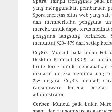
Spora
: Tampil trengginas pada 
yang menggunakan pembaruan pak
Spora meretas situs web yang sah
dan memberitahu pengguna un
mereka untuk dapat terus melihat
pengguna langsung terinfeksi
menuntut $20- $79 dari setiap korb
CrySis
: Muncul pada bulan Febr
Desktop Protocol (RDP) ke mes
brute force untuk mendapatkan k
dikuasai mereka meminta uang teb
22+ negara. CrySis menjadi c
ransomware karena peretas
administrator.
Cerber
: Muncul pada bulan Mare
spam, dan ransomware as a service 