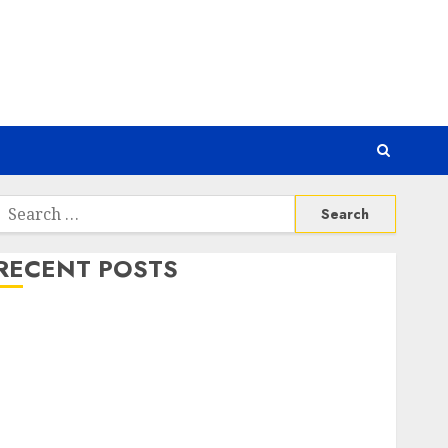
Search
or:
RECENT POSTS
Risiko Tersembunyi di Balik AI Notetaker
Serangan Server Pelanggan RMM
Awas! Serangan Supply Chain Incar VPN QuickFox
Email Phising Berbasis Percakapan
Platform Game Roblox Berisiko Gara-gara Xeno
Executor