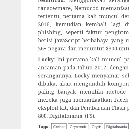
Nemucod
: Menggunakan seranga
ransowmare, Nemucod memanfaat
tertentu, pertama kali muncul de
2016, kemudian kembali lagi 
phishing, seperti faktur pengir
berisi JavaScript berbahaya yang
26+ negara dan menuntut $300 unt
Locky
: Ini pertama kali muncul 
ancaman pada tahun 2017, dengan 
serangannya. Locky menyamar seb
dibuka, akan mengunduh kompone
paling banyak memiliki metode 
mereka juga memanfaatkan Faceb
eksploit kit, dan Pembaruan Flash 
800. Digitalmania. (FS).
Tags:
Cerber
Cryptomix
Crysis
Digitalmania