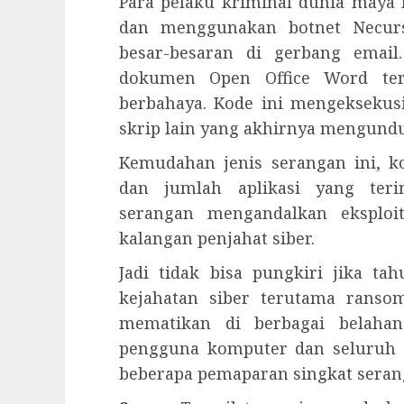
Para pelaku kriminal dunia maya 
dan menggunakan botnet Necurs
besar-besaran di gerbang emai
dokumen Open Office Word ter
berbahaya. Kode ini mengeksekus
skrip lain yang akhirnya mengundu
Kemudahan jenis serangan ini, k
dan jumlah aplikasi yang teri
serangan mengandalkan eksploi
kalangan penjahat siber.
Jadi tidak bisa pungkiri jika t
kejahatan siber terutama rans
mematikan di berbagai belaha
pengguna komputer dan seluruh s
beberapa pemaparan singkat seran