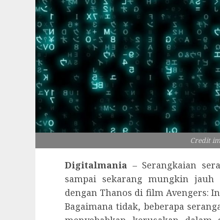
Credit i
Digitalmania
– Serangkaian ser
sampai sekarang mungkin jauh 
dengan Thanos di film Avengers: In
Bagaimana tidak, beberapa serang