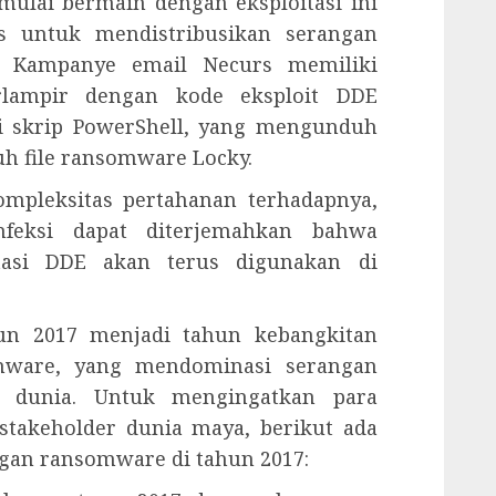
mulai bermain dengan eksploitasi ini
 untuk mendistribusikan serangan
l. Kampanye email Necurs memiliki
lampir dengan kode eksploit DDE
i skrip PowerShell, yang mengunduh
h file ransomware Locky.
ompleksitas pertahanan terhadapnya,
nfeksi dapat diterjemahkan bahwa
tasi DDE akan terus digunakan di
ahun 2017 menjadi tahun kebangkitan
omware, yang mendominasi serangan
n dunia. Untuk mengingatkan para
takeholder dunia maya, berikut ada
gan ransomware di tahun 2017: