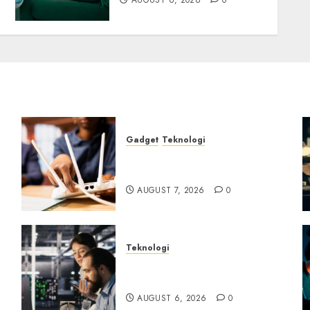
AUGUST 6, 2026
0
Gadget
Teknologi
Bahaya Tersembunyi
Otomatisasi TP-Link
AUGUST 7, 2026
0
Teknologi
ik
Serangan Server Pelanggan
RMM
AUGUST 6, 2026
0