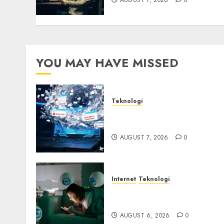
AUGUST 7, 2026
0
YOU MAY HAVE MISSED
Teknologi
Awas! 7 Ribu Kit Phising
Incar Akses Microsoft 365
AUGUST 7, 2026
0
Internet
Teknologi
Risiko Tersembunyi di Bal
AI Notetaker
AUGUST 6, 2026
0