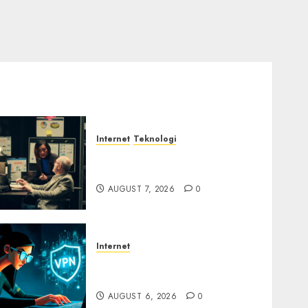
Internet
Teknologi
Infrastruktur Kritis &
Ancaman Peretas Senyap
AUGUST 7, 2026
0
Internet
Awas! Serangan Supply
Chain Incar VPN QuickFox
AUGUST 6, 2026
0