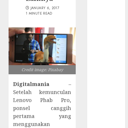
Tersembunyi
JANUARY 6, 2017
Otomatisasi
1 MINUTE READ
TP-Link
Infrastruktur
Kritis &
Ancaman
Peretas
Senyap
Risiko
Tersembunyi
Credit image: Pixabay
di Balik AI
Notetaker
Digitalmania
–
Serangan
Setelah kemunculan
Server
Lenovo Phab Pro,
Pelanggan
ponsel canggih
RMM
pertama yang
Awas!
Serangan
menggunakan