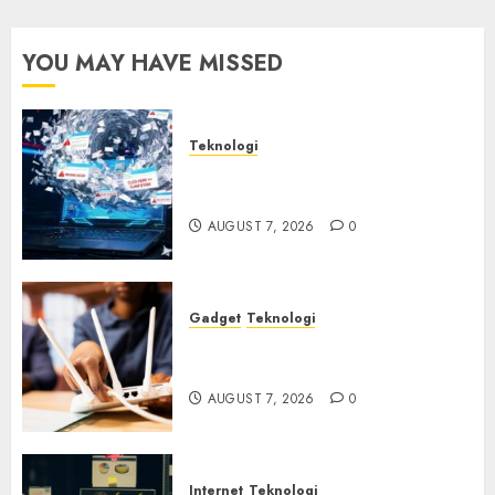
3, 2026
0
YOU MAY HAVE MISSED
Teknologi
Awas! 7 Ribu Kit Phising Incar
Akses Microsoft 365
AUGUST 7, 2026
0
Gadget
Teknologi
Bahaya Tersembunyi
Otomatisasi TP-Link
AUGUST 7, 2026
0
Internet
Teknologi