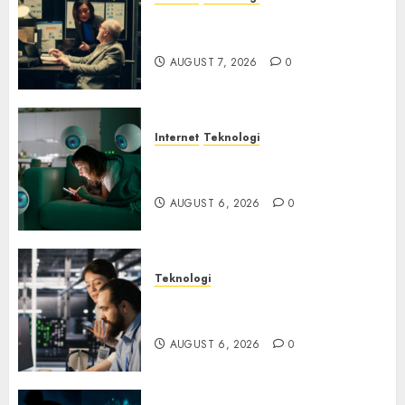
Infrastruktur Kritis &
Ancaman Peretas Senyap
AUGUST 7, 2026
0
Internet
Teknologi
Risiko Tersembunyi di Balik AI
Notetaker
AUGUST 6, 2026
0
Teknologi
Serangan Server Pelanggan
RMM
AUGUST 6, 2026
0