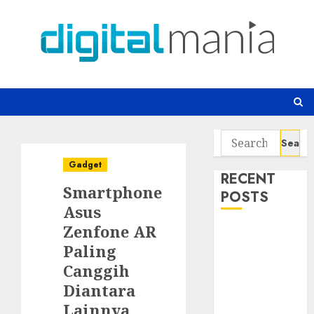
Skip
to
content
Search
for:
Gadget
RECENT
Smartphone
POSTS
Asus
Zenfone AR
Awas! 7 Ribu
Paling
Kit Phising
Incar Akses
Canggih
Microsoft 365
Diantara
Bahaya
Lainnya