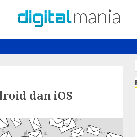
f
roid dan iOS