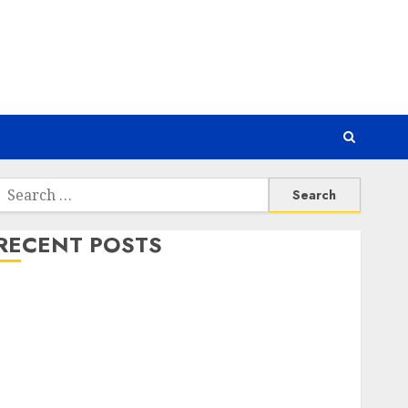
Search
or:
RECENT POSTS
Risiko Tersembunyi di Balik AI Notetaker
Serangan Server Pelanggan RMM
Awas! Serangan Supply Chain Incar VPN QuickFox
Email Phising Berbasis Percakapan
Platform Game Roblox Berisiko Gara-gara Xeno
Executor