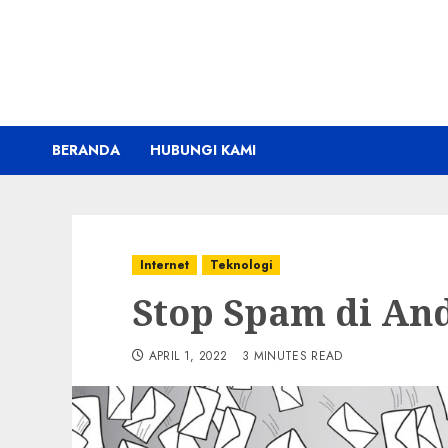
Skip
to
content
BERANDA
HUBUNGI KAMI
Internet
Teknologi
Stop Spam di And
APRIL 1, 2022
3 MINUTES READ