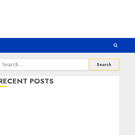
Search
or:
RECENT POSTS
Awas! 7 Ribu Kit Phising Incar Akses Microsoft 365
Bahaya Tersembunyi Otomatisasi TP-Link
Infrastruktur Kritis & Ancaman Peretas Senyap
Risiko Tersembunyi di Balik AI Notetaker
Serangan Server Pelanggan RMM
Awas! Serangan Supply Chain Incar VPN QuickFox