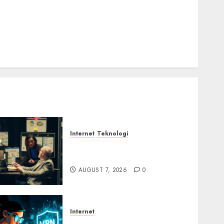
Email Phising Berbasis Percakapan
Platform Game Roblox Berisiko Gara-gara Xeno
Executor
WiFi Gratis Hotel Berbahaya
Session Cookie Incaran Baru Email Phising
Internet
Teknologi
Infrastruktur Kritis &
Ancaman Peretas Senyap
AUGUST 7, 2026
0
Internet