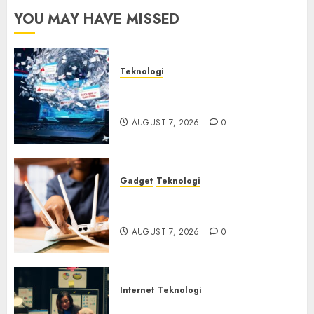
YOU MAY HAVE MISSED
Teknologi
Awas! 7 Ribu Kit Phising Incar
Akses Microsoft 365
AUGUST 7, 2026
0
Gadget
Teknologi
Bahaya Tersembunyi
Otomatisasi TP-Link
AUGUST 7, 2026
0
Internet
Teknologi
Infrastruktur Kritis &