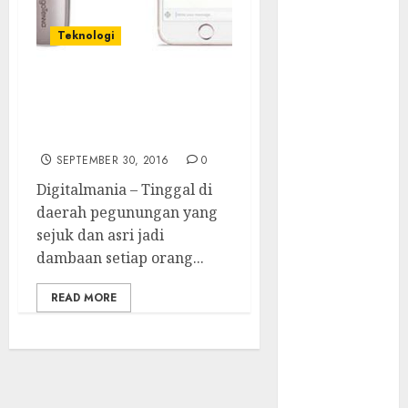
Tersembunyi
Otomatisasi
Teknologi
TP-Link
Infrastruktur
GoTenna Mesh Atasi
Kritis &
Masalah Sinyal di
Ancaman
Pegunungan
Peretas
SEPTEMBER 30, 2016
0
Senyap
Digitalmania – Tinggal di
Risiko
daerah pegunungan yang
Tersembunyi
sejuk dan asri jadi
di Balik AI
dambaan setiap orang...
Notetaker
Serangan
READ MORE
Server
Pelanggan
RMM
Awas!
Serangan