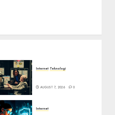
Email Phising Berbasis Percakapan
Platform Game Roblox Berisiko Gara-gara Xeno
Executor
WiFi Gratis Hotel Berbahaya
Session Cookie Incaran Baru Email Phising
Internet
Teknologi
Infrastruktur Kritis &
Ancaman Peretas Senyap
AUGUST 7, 2026
0
Internet