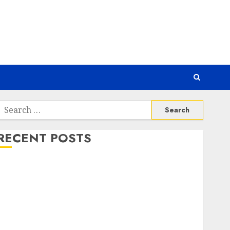
Search
or:
RECENT POSTS
Awas! 7 Ribu Kit Phising Incar Akses Microsoft 365
Bahaya Tersembunyi Otomatisasi TP-Link
Infrastruktur Kritis & Ancaman Peretas Senyap
Risiko Tersembunyi di Balik AI Notetaker
Serangan Server Pelanggan RMM
Awas! Serangan Supply Chain Incar VPN QuickFox