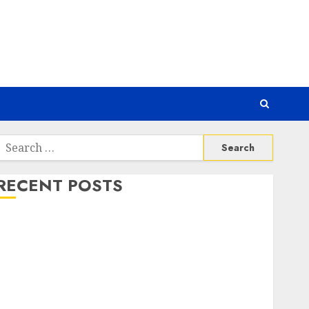
Search
or:
RECENT POSTS
Platform Game Roblox Berisiko Gara-gara Xeno
Executor
WiFi Gratis Hotel Berbahaya
Session Cookie Incaran Baru Email Phising
Awanpintar® Luncurkan Peta Ancaman Digital
Terbaru