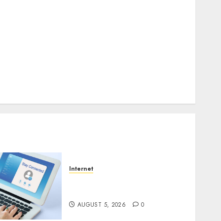
ESET AI Security Pelindung Ekosistem AI
Spionase Siber Menyebar di Kawasan Asia
Hati-hati Penipuan Screenshot
Yang Terjadi Setelah Peretas Dalam Jaringan
Wajahmu Adalah Kata Sandimu Sudahkah Kamu
Menjaganya?
Text Salting Kelabui Sistem Keamanan Email
Berbasis AI
Internet
Session Cookie Incaran
Baru Email Phising
AUGUST 5, 2026
0