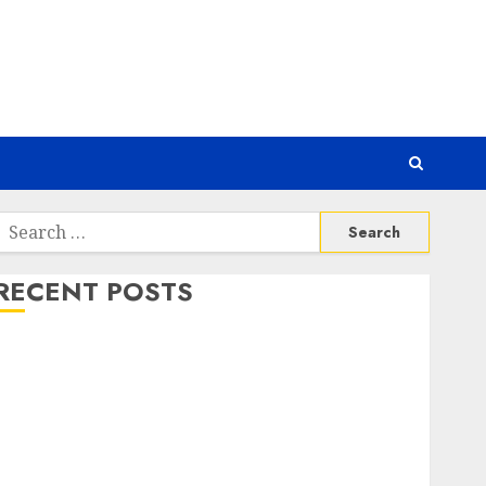
Search
or:
RECENT POSTS
Awas! 7 Ribu Kit Phising Incar Akses Microsoft 365
Bahaya Tersembunyi Otomatisasi TP-Link
Infrastruktur Kritis & Ancaman Peretas Senyap
Risiko Tersembunyi di Balik AI Notetaker
Serangan Server Pelanggan RMM
Awas! Serangan Supply Chain Incar VPN QuickFox