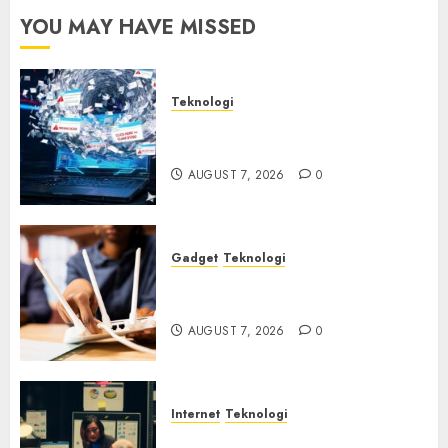
YOU MAY HAVE MISSED
Teknologi
Awas! 7 Ribu Kit Phising Incar
Akses Microsoft 365
AUGUST 7, 2026
0
Gadget
Teknologi
Bahaya Tersembunyi
Otomatisasi TP-Link
AUGUST 7, 2026
0
Internet
Teknologi
Infrastruktur Kritis &