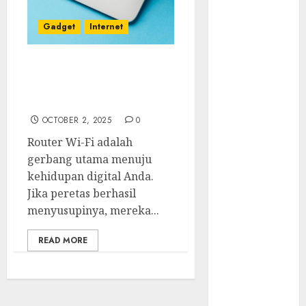
Tersembunyi
Otomatisasi
Gadget
Internet
TP-Link
Infrastruktur
Cara Menjaga Router
Kritis &
Aman dari Peretas di
Ancaman
Masa Depan
Peretas
OCTOBER 2, 2025
0
Senyap
Router Wi-Fi adalah
Risiko
gerbang utama menuju
Tersembunyi
kehidupan digital Anda.
di Balik AI
Jika peretas berhasil
Notetaker
menyusupinya, mereka...
Serangan
Server
READ MORE
Pelanggan
RMM
Awas!
Serangan