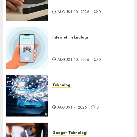
Ditemukan di Router China
AUGUST 10, 2026
0
Internet
Teknologi
Quishing Sembunyi dalam
Phising
AUGUST 10, 2026
0
Teknologi
Awas! 7 Ribu Kit Phising Incar
Akses Microsoft 365
AUGUST 7, 2026
0
Gadget
Teknologi