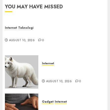
YOU MAY HAVE MISSED
Internet
Teknologi
Jangan Hanya Melihat Harga Saat Membeli IoT
AUGUST 10, 2026
0
Internet
Email yang Menonaktifkan
Antivirus
AUGUST 10, 2026
0
Gadget
Internet
Backdoor Tersembunyi