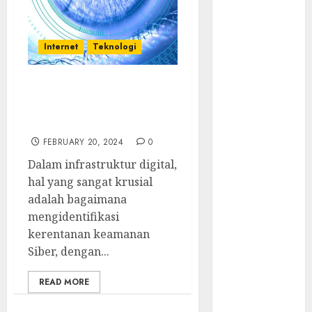
Menonaktifkan
Antivirus
Backdoor
Internet
Teknologi
Tersembunyi
Ditemukan di
Router China
Mengidentifikasi
Kerentanan Keamanan
Quishing
Siber
Sembunyi
FEBRUARY 20, 2024
0
dalam Phising
Awas! 7 Ribu
Dalam infrastruktur digital,
Kit Phising
hal yang sangat krusial
Incar Akses
adalah bagaimana
Microsoft 365
mengidentifikasi
Bahaya
kerentanan keamanan
Tersembunyi
Siber, dengan...
Otomatisasi
READ MORE
TP-Link
Infrastruktur