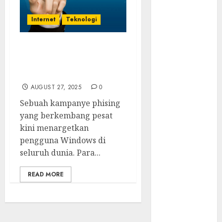
Tersembunyi
Otomatisasi
Internet
Teknologi
TP-Link
Infrastruktur
Awas! Ada Ancaman
Kritis &
Serius yang Menyebar
Ancaman
Cepat
Peretas
AUGUST 27, 2025
0
Senyap
Sebuah kampanye phising
Risiko
yang berkembang pesat
Tersembunyi
kini menargetkan
di Balik AI
pengguna Windows di
Notetaker
seluruh dunia. Para...
Serangan
Server
READ MORE
Pelanggan
RMM
Awas!
Serangan