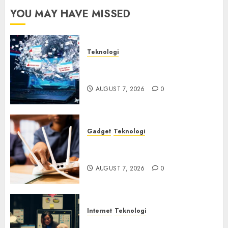
YOU MAY HAVE MISSED
Teknologi
Awas! 7 Ribu Kit Phising Incar
Akses Microsoft 365
AUGUST 7, 2026
0
Gadget
Teknologi
Bahaya Tersembunyi
Otomatisasi TP-Link
AUGUST 7, 2026
0
Internet
Teknologi
Infrastruktur Kritis &