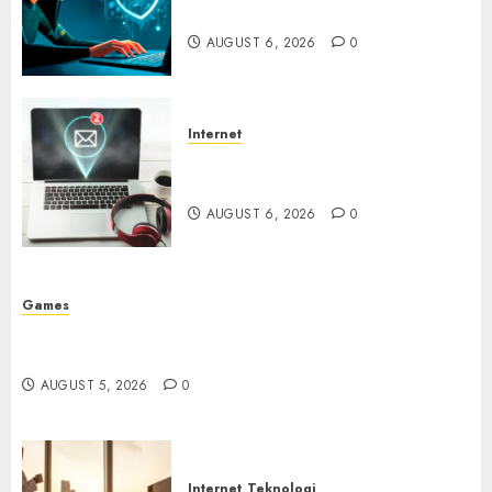
Incar VPN QuickFox
AUGUST 6, 2026
0
Internet
Email Phising Berbasis
Percakapan
AUGUST 6, 2026
0
Games
Platform Game Roblox Berisiko Gara-gara Xeno
Executor
AUGUST 5, 2026
0
Internet
Teknologi