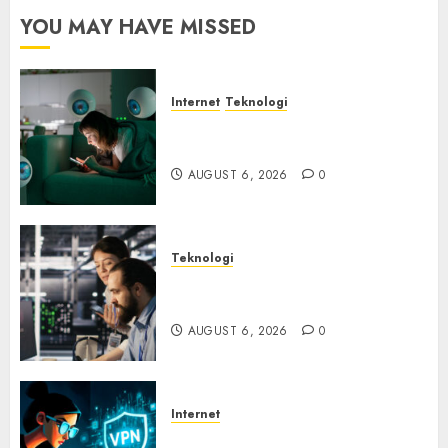
YOU MAY HAVE MISSED
Internet
Teknologi
Risiko Tersembunyi di Balik AI
Notetaker
AUGUST 6, 2026
0
Teknologi
Serangan Server Pelanggan
RMM
AUGUST 6, 2026
0
Internet
Awas! Serangan Supply Chain