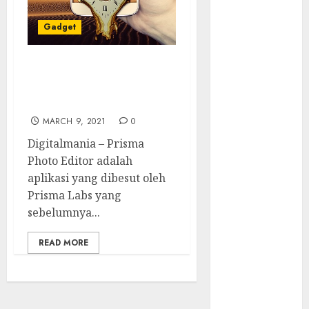
Server
Pelanggan
Gadget
RMM
Awas!
Tips Menggunakan
Serangan
Prisma Photo Editor
Supply Chain
untuk Android
Incar VPN
MARCH 9, 2021
0
QuickFox
Digitalmania – Prisma
Email Phising
Photo Editor adalah
Berbasis
aplikasi yang dibesut oleh
Percakapan
Prisma Labs yang
Platform
sebelumnya...
Game Roblox
Berisiko Gara-
READ MORE
gara Xeno
Executor
WiFi Gratis
Hotel