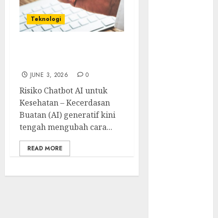
Tersembunyi
Otomatisasi
Teknologi
TP-Link
Infrastruktur
Risiko Chatbot AI untuk
Kritis &
Kesehatan
Ancaman
JUNE 3, 2026
0
Peretas
Senyap
Risiko Chatbot AI untuk
Risiko
Kesehatan – Kecerdasan
Tersembunyi
Buatan (AI) generatif kini
di Balik AI
tengah mengubah cara...
Notetaker
READ MORE
Serangan
Server
Pelanggan
RMM
Awas!
Serangan