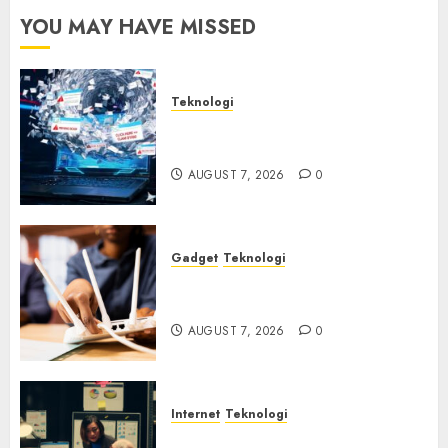
YOU MAY HAVE MISSED
Teknologi
Awas! 7 Ribu Kit Phising Incar
Akses Microsoft 365
AUGUST 7, 2026
0
Gadget
Teknologi
Bahaya Tersembunyi
Otomatisasi TP-Link
AUGUST 7, 2026
0
Internet
Teknologi
Infrastruktur Kritis &