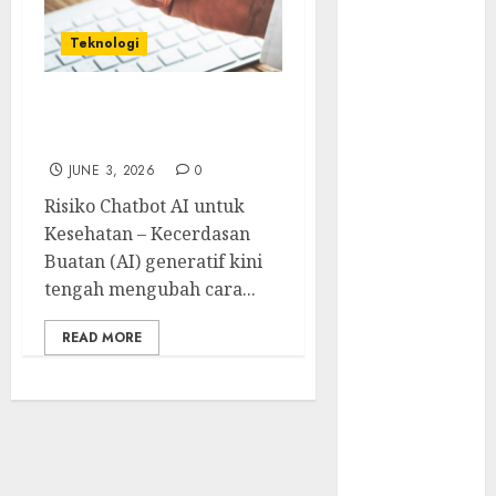
Risiko
Tersembunyi
Teknologi
di Balik AI
Notetaker
Risiko Chatbot AI untuk
Serangan
Kesehatan
Server
JUNE 3, 2026
0
Pelanggan
RMM
Risiko Chatbot AI untuk
Awas!
Kesehatan – Kecerdasan
Serangan
Buatan (AI) generatif kini
Supply Chain
tengah mengubah cara...
Incar VPN
READ MORE
QuickFox
Email Phising
Berbasis
Percakapan
Platform
Game Roblox