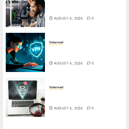
Serangan Server Pelanggan
RMM
AUGUST 6, 2026
0
Internet
Awas! Serangan Supply Chain
Incar VPN QuickFox
AUGUST 6, 2026
0
Internet
Email Phising Berbasis
Percakapan
AUGUST 6, 2026
0