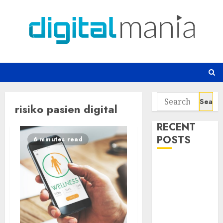
Skip
to
content
Search
risiko pasien digital
for:
RECENT
POSTS
6 minutes read
Infrastruktur
Kritis &
Ancaman
Peretas
Senyap