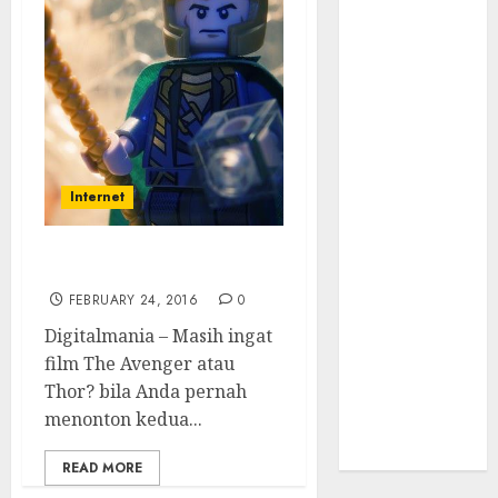
Kritis &
Ancaman
Peretas
Senyap
Risiko
Tersembunyi
di Balik AI
Internet
Notetaker
Serangan
Server
Locky Menyerang Dunia
Pelanggan
FEBRUARY 24, 2016
0
RMM
Digitalmania – Masih ingat
Awas!
film The Avenger atau
Serangan
Thor? bila Anda pernah
Supply Chain
menonton kedua...
Incar VPN
QuickFox
READ MORE