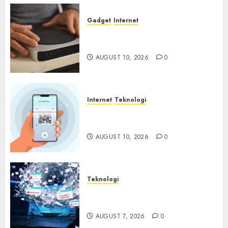
Gadget
Internet
Backdoor Tersembunyi
Ditemukan di Router China
AUGUST 10, 2026
0
Internet
Teknologi
Quishing Sembunyi dalam
Phising
AUGUST 10, 2026
0
Teknologi
Awas! 7 Ribu Kit Phising Incar
Akses Microsoft 365
AUGUST 7, 2026
0