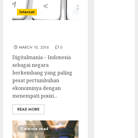
Menonaktifkan
Antivirus
Internet
Backdoor
Tersembunyi
Biang-biang Kejahatan
Ditemukan di
Bergerilya di Indonesia
Router China
MARCH 10, 2016
0
Quishing
Sembunyi
Digitalmania – Indonesia
dalam Phising
sebagai negara
Awas! 7 Ribu
berkembang yang paling
Kit Phising
pesat pertumbuhan
Incar Akses
ekonominya dengan
Microsoft 365
menempati posisi...
Bahaya
READ MORE
Tersembunyi
Otomatisasi
TP-Link
1 minute read
Infrastruktur