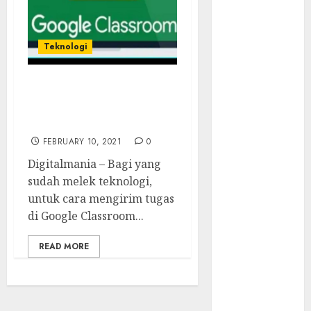
Sembunyi
dalam Phising
Awas! 7 Ribu
Teknologi
Kit Phising
Incar Akses
Microsoft 365
Tips Kirim Tugas
Sekolah Ala Google
Bahaya
Classroom
Tersembunyi
FEBRUARY 10, 2021
0
Otomatisasi
TP-Link
Digitalmania – Bagi yang
Infrastruktur
sudah melek teknologi,
Kritis &
untuk cara mengirim tugas
Ancaman
di Google Classroom...
Peretas
READ MORE
Senyap
Risiko
Tersembunyi
di Balik AI