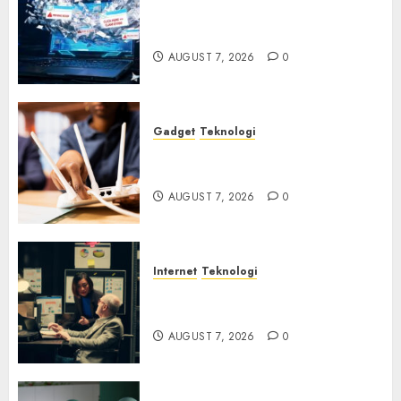
Awas! 7 Ribu Kit Phising Incar
Akses Microsoft 365
AUGUST 7, 2026
0
Gadget
Teknologi
Bahaya Tersembunyi
Otomatisasi TP-Link
AUGUST 7, 2026
0
Internet
Teknologi
Infrastruktur Kritis &
Ancaman Peretas Senyap
AUGUST 7, 2026
0