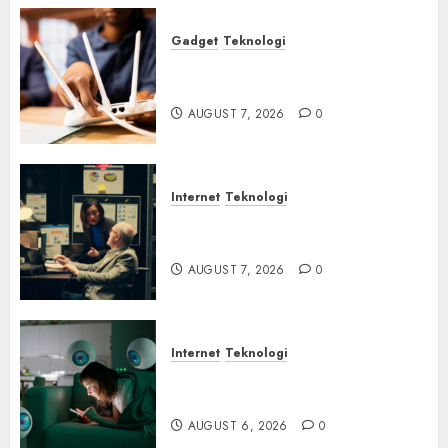
Gadget
Teknologi
Bahaya Tersembunyi
Otomatisasi TP-Link
AUGUST 7, 2026
0
Internet
Teknologi
Infrastruktur Kritis &
Ancaman Peretas Senyap
AUGUST 7, 2026
0
Internet
Teknologi
Risiko Tersembunyi di Balik AI
Notetaker
AUGUST 6, 2026
0