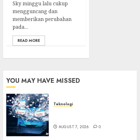
Sky minggu lalu cukup
mengguncang dan
memberikan perubahan
pada...
READ MORE
YOU MAY HAVE MISSED
Teknologi
Awas! 7 Ribu Kit Phising Incar
Akses Microsoft 365
AUGUST 7, 2026
0