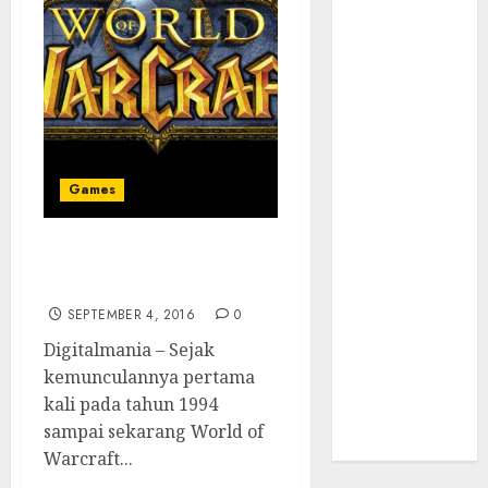
Supply Chain
Incar VPN
QuickFox
Email Phising
Berbasis
Percakapan
Platform
Games
Game Roblox
Berisiko Gara-
gara Xeno
Penipuan Game World Of
Executor
Warcraft
WiFi Gratis
SEPTEMBER 4, 2016
0
Hotel
Digitalmania – Sejak
Berbahaya
kemunculannya pertama
Session Cookie
kali pada tahun 1994
Incaran Baru
sampai sekarang World of
Email Phising
Warcraft...