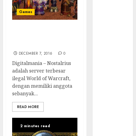
Tersembunyi
Otomatisasi
Games
TP-Link
Infrastruktur
Server Elysium
Kritis &
Pengganti Nostalrius
Ancaman
yang Sama-sama Ilegal
Peretas
DECEMBER 7, 2016
0
Senyap
Digitalmania – Nostalrius
Risiko
adalah server terbesar
Tersembunyi
ilegal World of Warcraft,
di Balik AI
dengan memiliki anggota
Notetaker
sebanyak...
Serangan
Server
READ MORE
Pelanggan
RMM
Awas!
2 minutes read
Serangan