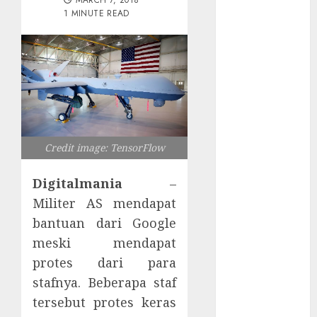
MARCH 7, 2018
Tersembunyi
1 MINUTE READ
Otomatisasi
TP-Link
Infrastruktur
Kritis &
Ancaman
Peretas
Senyap
Risiko
Credit image: TensorFlow
Tersembunyi
di Balik AI
Digitalmania
–
Notetaker
Militer AS mendapat
Serangan
bantuan dari Google
Server
meski mendapat
Pelanggan
protes dari para
RMM
stafnya. Beberapa staf
Awas!
tersebut protes keras
Serangan