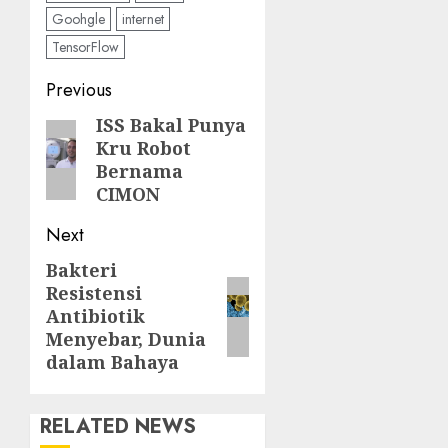
Goohgle
internet
TensorFlow
Post
Previous
navigation
ISS Bakal Punya
Previous
Kru Robot
post:
Bernama
CIMON
Next
Bakteri
Next
Resistensi
post:
Antibiotik
Menyebar, Dunia
dalam Bahaya
RELATED NEWS