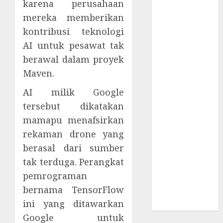
karena perusahaan
Supply Chain
mereka memberikan
Incar VPN
QuickFox
kontribusi teknologi
Email Phising
AI untuk pesawat tak
Berbasis
berawal dalam proyek
Percakapan
Maven.
Platform
AI milik Google
Game Roblox
Berisiko Gara-
tersebut dikatakan
gara Xeno
mamapu menafsirkan
Executor
rekaman drone yang
WiFi Gratis
berasal dari sumber
Hotel
tak terduga. Perangkat
Berbahaya
pemrograman
Session Cookie
bernama TensorFlow
Incaran Baru
ini yang ditawarkan
Email Phising
Google untuk