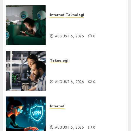
Internet
Teknologi
Risiko Tersembunyi di Balik AI
Notetaker
AUGUST 6, 2026
0
Teknologi
Serangan Server Pelanggan
RMM
AUGUST 6, 2026
0
Internet
Awas! Serangan Supply Chain
Incar VPN QuickFox
AUGUST 6, 2026
0