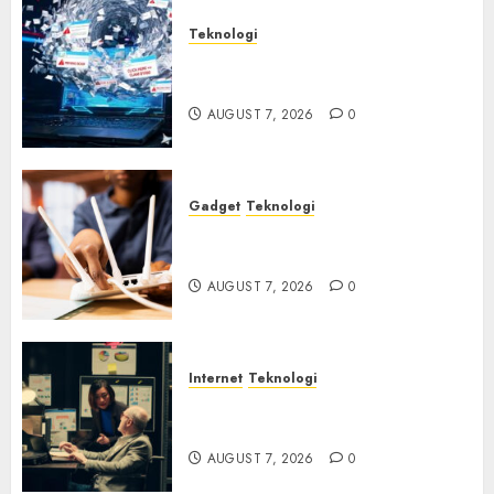
Teknologi
Awas! 7 Ribu Kit Phising Incar
Akses Microsoft 365
AUGUST 7, 2026
0
Gadget
Teknologi
Bahaya Tersembunyi
Otomatisasi TP-Link
AUGUST 7, 2026
0
Internet
Teknologi
Infrastruktur Kritis &
Ancaman Peretas Senyap
AUGUST 7, 2026
0