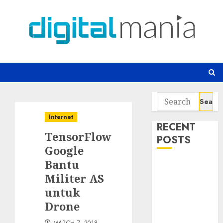
Skip
to
content
Search
for:
Internet
RECENT
TensorFlow
POSTS
Google
Bantu
Awas! 7 Ribu
Militer AS
Kit Phising
Incar Akses
untuk
Microsoft 365
Drone
Bahaya