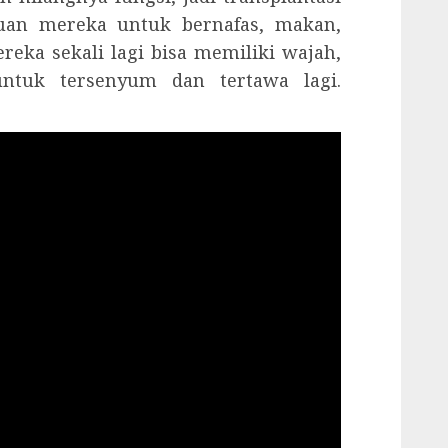
an mereka untuk bernafas, makan,
eka sekali lagi bisa memiliki wajah,
tuk tersenyum dan tertawa lagi.