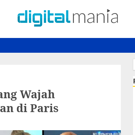
f
lang Wajah
n di Paris