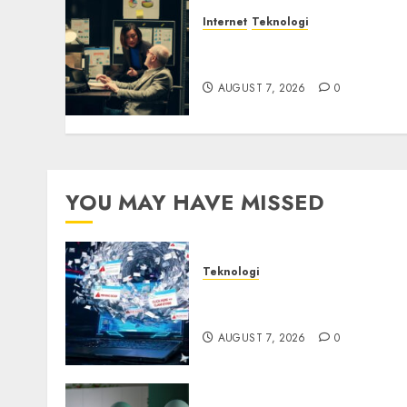
Internet
Teknologi
Infrastruktur Kritis &
Ancaman Peretas Senyap
AUGUST 7, 2026
0
YOU MAY HAVE MISSED
Teknologi
Awas! 7 Ribu Kit Phising
Incar Akses Microsoft 365
AUGUST 7, 2026
0