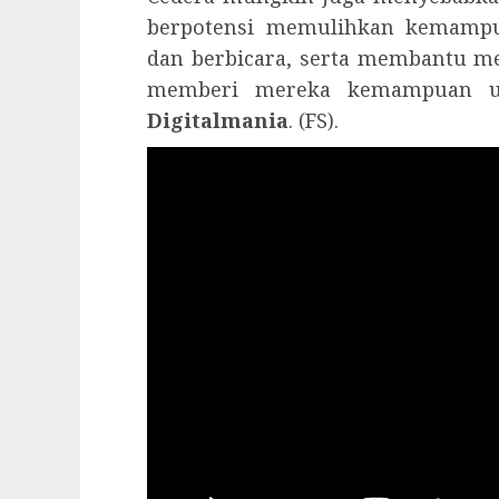
berpotensi memulihkan kemampu
dan berbicara, serta membantu mer
memberi mereka kemampuan un
Digitalmania
. (FS).