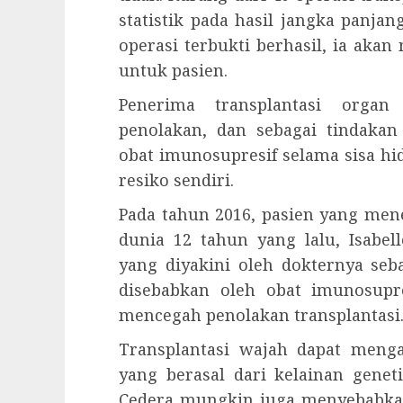
statistik pada hasil jangka panja
operasi terbukti berhasil, ia aka
untuk pasien.
Penerima transplantasi orga
penolakan, dan sebagai tindaka
obat imunosupresif selama sisa hi
resiko sendiri.
Pada tahun 2016, pasien yang men
dunia 12 tahun yang lalu, Isabel
yang diyakini oleh dokternya seba
disebabkan oleh obat imunosup
mencegah penolakan transplantasi
Transplantasi wajah dapat meng
yang berasal dari kelainan geneti
Cedera mungkin juga menyebabkan 