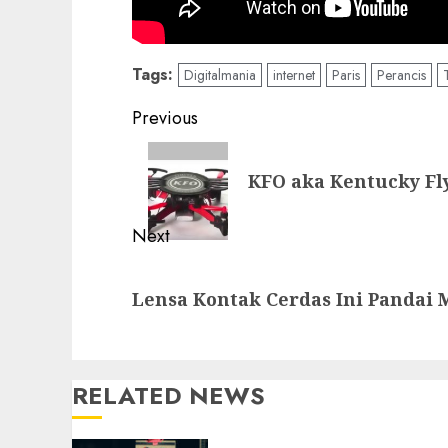
Tags:
Digitalmania
internet
Paris
Perancis
Post
Previous
navigation
Previous
KFO aka Kentucky Fly
post:
Next
Next
Lensa Kontak Cerdas Ini Pandai 
post:
RELATED NEWS