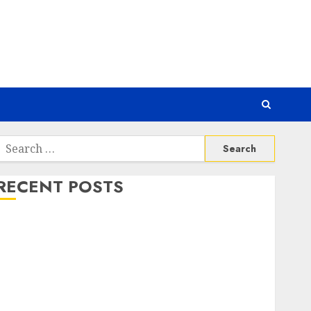
Search
or:
RECENT POSTS
Awas! 7 Ribu Kit Phising Incar Akses Microsoft 365
Bahaya Tersembunyi Otomatisasi TP-Link
Infrastruktur Kritis & Ancaman Peretas Senyap
Risiko Tersembunyi di Balik AI Notetaker
Serangan Server Pelanggan RMM
Awas! Serangan Supply Chain Incar VPN QuickFox